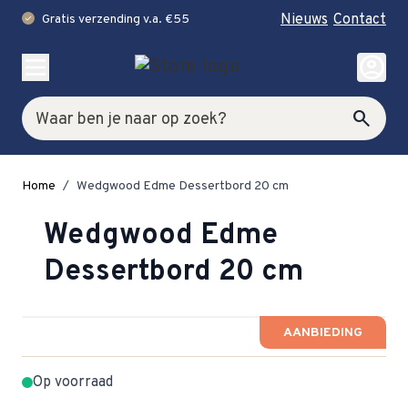
Nieuws
Contact
Gratis verzending v.a. €55
check
Ga naar de inhoud
account_circle
Zoek
search
Home
/
Wedgwood Edme Dessertbord 20 cm
Wedgwood Edme
Dessertbord 20 cm
AANBIEDING
Op voorraad