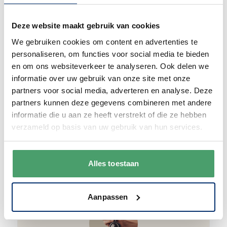
Special Price
€ 15,90
€ 21,95
Deze website maakt gebruik van cookies
Op voorraad
We gebruiken cookies om content en advertenties te
personaliseren, om functies voor social media te bieden
In winkelwagen
en om ons websiteverkeer te analyseren. Ook delen we
informatie over uw gebruik van onze site met onze
partners voor social media, adverteren en analyse. Deze
partners kunnen deze gegevens combineren met andere
informatie die u aan ze heeft verstrekt of die ze hebben
verzameld op basis van uw gebruik van hun services.
Waarom
Anna?
Alles toestaan
Aanpassen