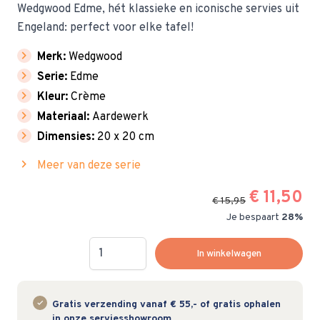
Wedgwood Edme, hét klassieke en iconische servies uit
Engeland: perfect voor elke tafel!
chevron_right
Merk:
Wedgwood
chevron_right
Serie:
Edme
chevron_right
Kleur:
Crème
chevron_right
Materiaal:
Aardewerk
chevron_right
Dimensies:
20 x 20 cm
chevron_right
Meer van deze serie
€ 11,50
€ 15,95
Je bespaart
28%
Hoeveelheid
In winkelwagen
Gratis verzending vanaf € 55,- of gratis ophalen
in onze serviesshowroom