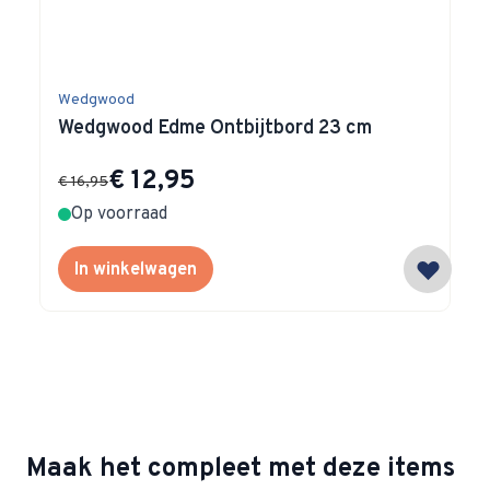
Wedgwood
Wedgwood Edme Ontbijtbord 23 cm
Special Price
€ 12,95
€ 16,95
Op voorraad
In winkelwagen
Maak het compleet met deze items