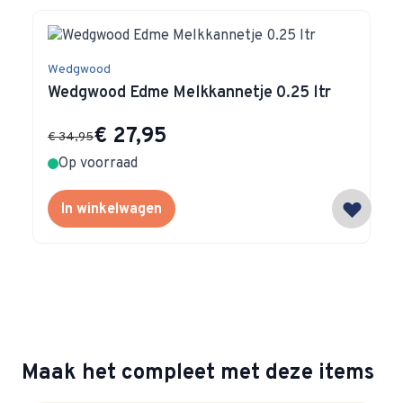
Navigating through the elements of the carousel is possible 
Press to skip carousel
Press to go to carousel navigation
Wedgwood
Wedgwood Edme Melkkannetje 0.25 ltr
Special Price
€ 27,95
€ 34,95
Op voorraad
In winkelwagen
Maak het compleet met deze items