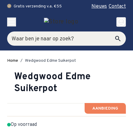
Nieuws
Contact
Gratis verzending v.a. €55
check
Ga naar de inhoud
account_circle
Zoek
search
Home
/
Wedgwood Edme Suikerpot
Wedgwood Edme
Suikerpot
AANBIEDING
Op voorraad