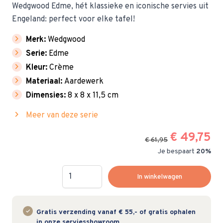
Wedgwood Edme, hét klassieke en iconische servies uit
Engeland: perfect voor elke tafel!
chevron_right
Merk:
Wedgwood
chevron_right
Serie:
Edme
chevron_right
Kleur:
Crème
chevron_right
Materiaal:
Aardewerk
chevron_right
Dimensies:
8 x 8 x 11,5 cm
chevron_right
Meer van deze serie
€ 49,75
€ 61,95
Je bespaart
20%
Hoeveelheid
In winkelwagen
Gratis verzending vanaf € 55,- of gratis ophalen
in onze serviesshowroom