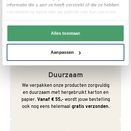
Wij begrijpen dat je als klant het fijn vindt
informatie die u aan ze heeft verstrekt of die ze hebben
om te kunnen bellen. Bij ons kan dat ook
verzameld op basis van uw gebruik van hun services.
gewoon. We zijn bereikbaar van
maandag
t/m vrijdag van 9:00 - 17:00
.
Alles toestaan
0345 63 30 01
Aanpassen
Duurzaam
We verpakken onze producten zorgvuldig
en duurzaam met hergebruikt karton en
papier.
Vanaf € 55,-
wordt jouw bestelling
ook nog eens helemaal
gratis verzonden
.