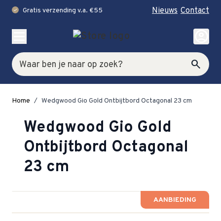
Nieuws
Contact
Gratis verzending v.a. €55
check
Ga naar de inhoud
account_circle
Zoek
search
Home
/
Wedgwood Gio Gold Ontbijtbord Octagonal 23 cm
Wedgwood Gio Gold
Ontbijtbord Octagonal
23 cm
AANBIEDING