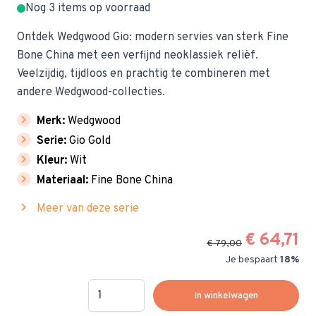
Nog 3 items op voorraad
Ontdek Wedgwood Gio: modern servies van sterk Fine
Bone China met een verfijnd neoklassiek reliëf.
Veelzijdig, tijdloos en prachtig te combineren met
andere Wedgwood-collecties.
chevron_right
Merk:
Wedgwood
chevron_right
Serie:
Gio Gold
chevron_right
Kleur:
Wit
chevron_right
Materiaal:
Fine Bone China
chevron_right
Meer van deze serie
€ 64,71
€ 79,00
Je bespaart
18%
Hoeveelheid
In winkelwagen