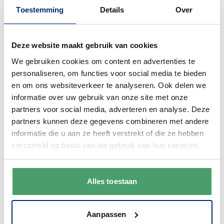
t/m vrijdag van 9:00 - 17:00
.
Toestemming
Details
Over
0345 63 30 01
Deze website maakt gebruik van cookies
We gebruiken cookies om content en advertenties te
personaliseren, om functies voor social media te bieden
en om ons websiteverkeer te analyseren. Ook delen we
Duurzaam
informatie over uw gebruik van onze site met onze
We verpakken onze producten zorgvuldig
partners voor social media, adverteren en analyse. Deze
en duurzaam met hergebruikt karton en
partners kunnen deze gegevens combineren met andere
papier.
Vanaf € 55,-
wordt jouw bestelling
informatie die u aan ze heeft verstrekt of die ze hebben
ook nog eens helemaal
gratis verzonden
.
verzameld op basis van uw gebruik van hun services.
Alles toestaan
Goede waardering
Aanpassen