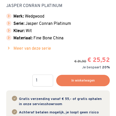
JASPER CONRAN PLATINUM
chevron_right
Merk:
Wedgwood
chevron_right
Serie:
Jasper Conran Platinum
chevron_right
Kleur:
Wit
chevron_right
Materiaal:
Fine Bone China
chevron_right
Meer van deze serie
€ 25,52
€ 31,90
Je bespaart
20%
Hoeveelheid
In winkelwagen
Gratis verzending vanaf € 55,- of gratis ophalen
in onze serviesshowroom
Achteraf betalen mogelijk, je loopt geen risico