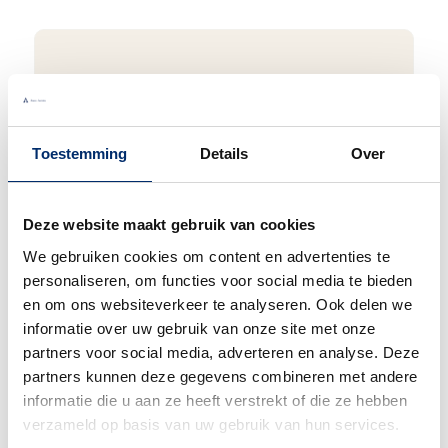
Bel gerust
Wij begrijpen dat je als klant het fijn vindt
Toestemming
Details
Over
om te kunnen bellen. Bij ons kan dat ook
gewoon. We zijn bereikbaar van
maandag
t/m vrijdag van 9:00 - 17:00
.
Deze website maakt gebruik van cookies
We gebruiken cookies om content en advertenties te
0345 63 30 01
personaliseren, om functies voor social media te bieden
en om ons websiteverkeer te analyseren. Ook delen we
informatie over uw gebruik van onze site met onze
partners voor social media, adverteren en analyse. Deze
partners kunnen deze gegevens combineren met andere
Duurzaam
informatie die u aan ze heeft verstrekt of die ze hebben
verzameld op basis van uw gebruik van hun services.
We verpakken onze producten zorgvuldig