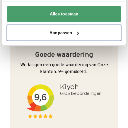
en duurzaam met hergebruikt karton en
papier.
Vanaf € 55,-
wordt jouw bestelling
Alles toestaan
ook nog eens helemaal
gratis verzonden
.
Aanpassen
Goede waardering
We krijgen een goede waardering van Onze
klanten. 9+ gemiddeld.