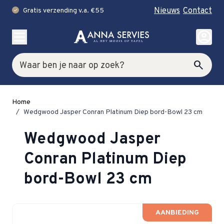
Nieuws
Contact
Gratis verzending v.a. €55
check
Ga naar de inhoud
account_circle
Zoek
search
Home
/
Wedgwood Jasper Conran Platinum Diep bord-Bowl 23 cm
Wedgwood Jasper
Conran Platinum Diep
bord-Bowl 23 cm
AANBIEDING