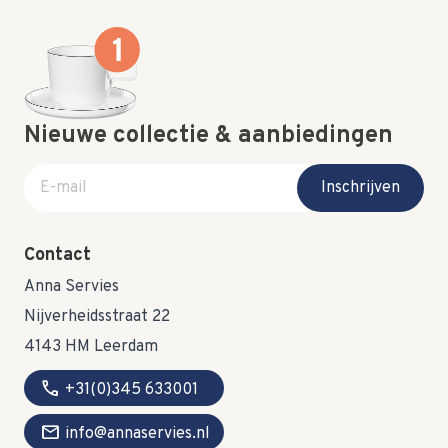
Nieuwe collectie & aanbiedingen
E-mail adres
Inschrijven
Contact
Anna Servies
Nijverheidsstraat 22
4143 HM Leerdam
call
+31(0)345 633001
mail
info@annaservies.nl