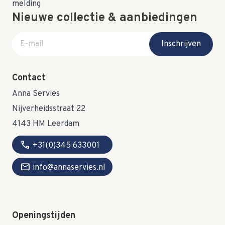
Nieuwe collectie & aanbiedingen
E-mail adres
Inschrijven
Contact
Anna Servies
Nijverheidsstraat 22
4143 HM Leerdam
call
+31(0)345 633001
mail
info@annaservies.nl
Openingstijden