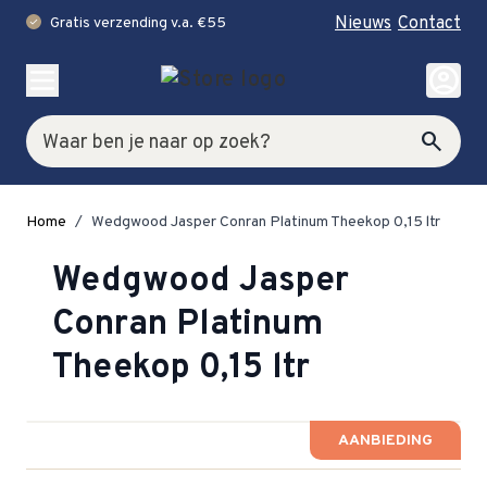
Nieuws
Contact
Gratis verzending v.a. €55
check
Ga naar de inhoud
account_circle
Zoek
search
Home
/
Wedgwood Jasper Conran Platinum Theekop 0,15 ltr
Wedgwood Jasper
Conran Platinum
Theekop 0,15 ltr
AANBIEDING