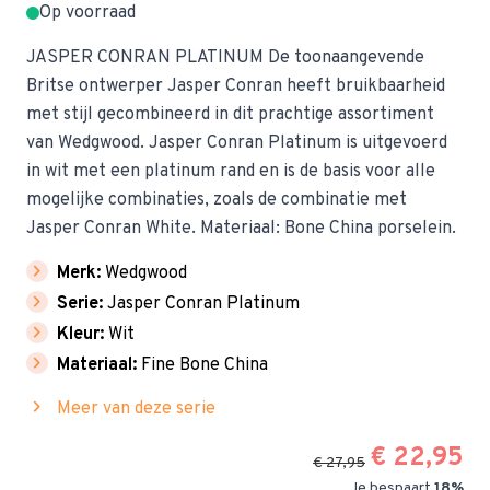
Op voorraad
JASPER CONRAN PLATINUM De toonaangevende
Britse ontwerper Jasper Conran heeft bruikbaarheid
met stijl gecombineerd in dit prachtige assortiment
van Wedgwood. Jasper Conran Platinum is uitgevoerd
in wit met een platinum rand en is de basis voor alle
mogelijke combinaties, zoals de combinatie met
Jasper Conran White. Materiaal: Bone China porselein.
chevron_right
Merk:
Wedgwood
chevron_right
Serie:
Jasper Conran Platinum
chevron_right
Kleur:
Wit
chevron_right
Materiaal:
Fine Bone China
chevron_right
Meer van deze serie
€ 22,95
€ 27,95
Je bespaart
18%