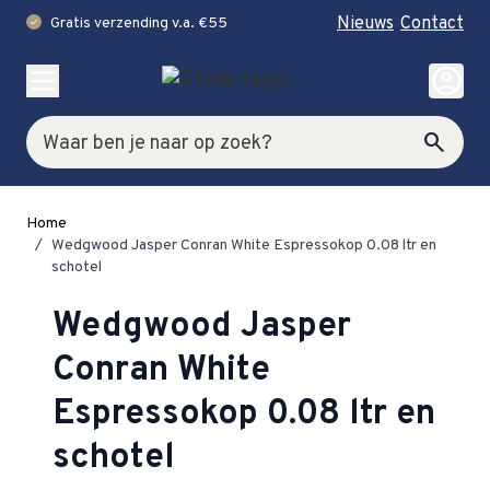
Nieuws
Contact
Gratis verzending v.a. €55
check
Ga naar de inhoud
account_circle
Zoek
search
Home
/
Wedgwood Jasper Conran White Espressokop 0.08 ltr en
schotel
Wedgwood Jasper
Conran White
Espressokop 0.08 ltr en
schotel