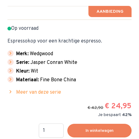
AANBIEDING
Op voorraad
Espressokop voor een krachtige espresso.
chevron_right
Merk:
Wedgwood
chevron_right
Serie:
Jasper Conran White
chevron_right
Kleur:
Wit
chevron_right
Materiaal:
Fine Bone China
chevron_right
Meer van deze serie
€ 24,95
€ 42,90
Je bespaart
42%
Hoeveelheid
In winkelwagen