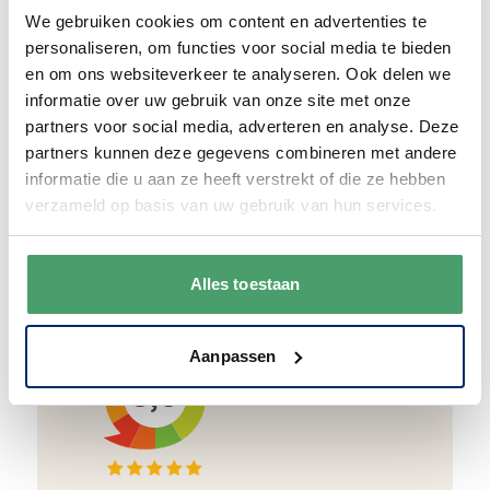
We verpakken onze producten zorgvuldig
We gebruiken cookies om content en advertenties te
en duurzaam met hergebruikt karton en
personaliseren, om functies voor social media te bieden
papier.
Vanaf € 55,-
wordt jouw bestelling
en om ons websiteverkeer te analyseren. Ook delen we
ook nog eens helemaal
gratis verzonden
.
informatie over uw gebruik van onze site met onze
partners voor social media, adverteren en analyse. Deze
partners kunnen deze gegevens combineren met andere
informatie die u aan ze heeft verstrekt of die ze hebben
verzameld op basis van uw gebruik van hun services.
Goede waardering
We krijgen een goede waardering van Onze
Alles toestaan
klanten. 9+ gemiddeld.
Aanpassen