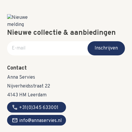
Nieuwe collectie & aanbiedingen
E-mail adres
Inschrijven
Contact
Anna Servies
Nijverheidsstraat 22
4143 HM Leerdam
call
+31(0)345 633001
mail
info@annaservies.nl