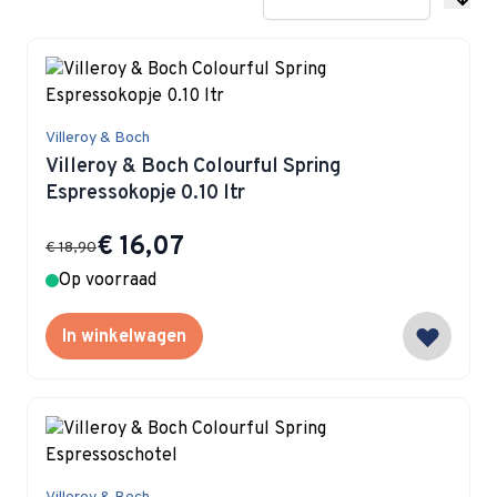
Villeroy & Boch
Villeroy & Boch Colourful Spring
Espressokopje 0.10 ltr
Special Price
€ 16,07
€ 18,90
Op voorraad
In winkelwagen