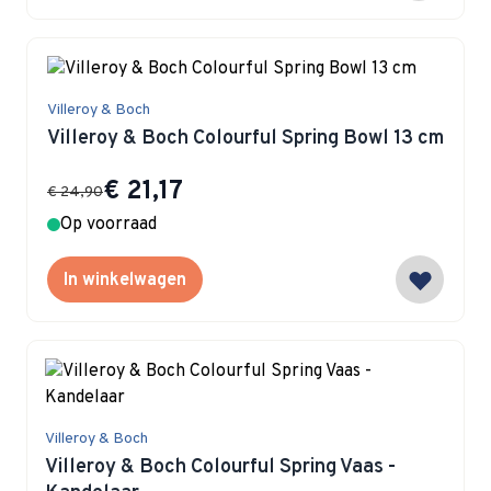
Villeroy & Boch
Villeroy & Boch Colourful Spring Bowl 13 cm
Special Price
€ 21,17
€ 24,90
Op voorraad
In winkelwagen
Villeroy & Boch
Villeroy & Boch Colourful Spring Vaas -