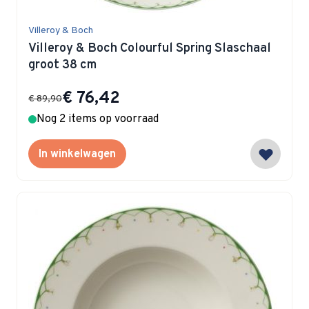
Villeroy & Boch
Villeroy & Boch Colourful Spring Slaschaal
groot 38 cm
Special Price
€ 76,42
€ 89,90
Nog 2 items op voorraad
In winkelwagen