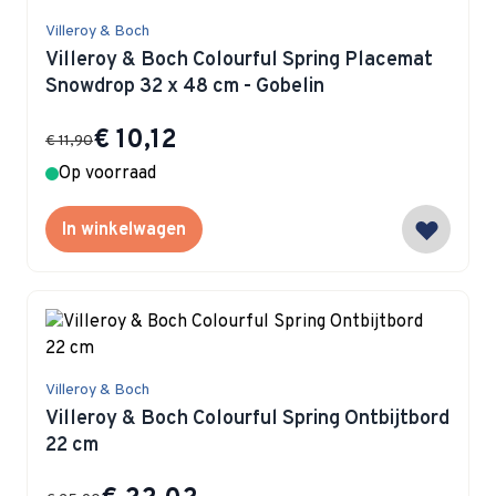
Villeroy & Boch
Villeroy & Boch Colourful Spring Placemat
Snowdrop 32 x 48 cm - Gobelin
Special Price
€ 10,12
€ 11,90
Op voorraad
In winkelwagen
Villeroy & Boch
Villeroy & Boch Colourful Spring Ontbijtbord
22 cm
Special Price