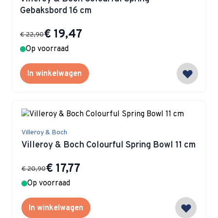
Gebaksbord 16 cm
Special Price
€ 19,47
€ 22,90
Op voorraad
In winkelwagen
Villeroy & Boch
Villeroy & Boch Colourful Spring Bowl 11 cm
Special Price
€ 17,77
€ 20,90
Op voorraad
In winkelwagen