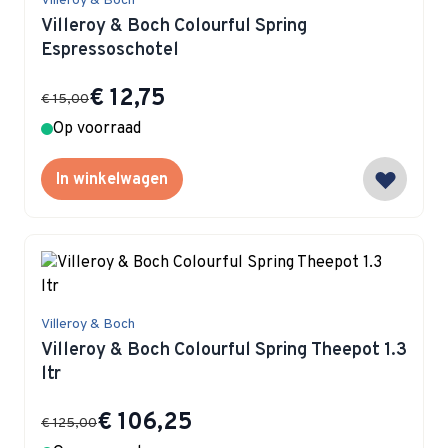
Villeroy & Boch
Villeroy & Boch Colourful Spring
Espressoschotel
Special Price
€ 12,75
€ 15,00
Op voorraad
In winkelwagen
Villeroy & Boch
Villeroy & Boch Colourful Spring Theepot 1.3
ltr
Special Price
€ 106,25
€ 125,00