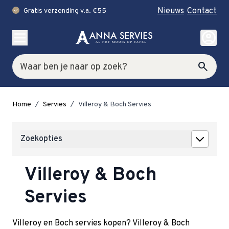
Nieuws
Contact
Gratis verzending v.a. €55
check
Ga naar de inhoud
account_circle
Zoek
search
Home
/
Servies
/
Villeroy & Boch Servies
Zoekopties
Villeroy & Boch
Servies
Villeroy en Boch servies kopen? Villeroy & Boch