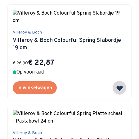
Villeroy & Boch
Villeroy & Boch Colourful Spring Slabordje
19 cm
Special Price
€ 22,87
€ 26,90
Op voorraad
In winkelwagen
Villeroy & Boch