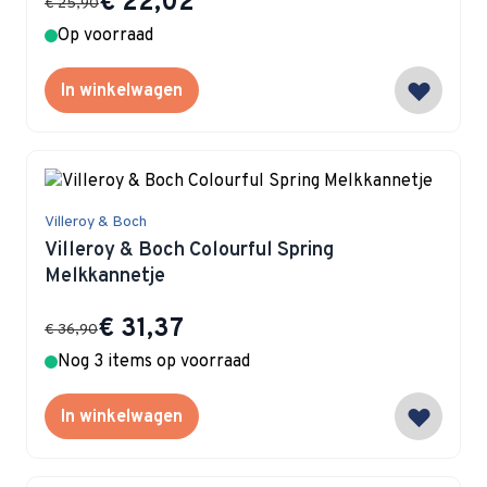
€ 22,02
€ 25,90
Op voorraad
In winkelwagen
Villeroy & Boch
Villeroy & Boch Colourful Spring
Melkkannetje
Special Price
€ 31,37
€ 36,90
Nog 3 items op voorraad
In winkelwagen