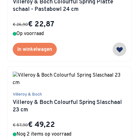
Villeroy & Boch Colourful Spring Platte
schaal - Pastabowl 24 cm
Special Price
€ 22,87
€ 26,90
Op voorraad
In winkelwagen
Villeroy & Boch
Villeroy & Boch Colourful Spring Slaschaal
23 cm
Special Price
€ 49,22
€ 57,90
Nog 2 items op voorraad