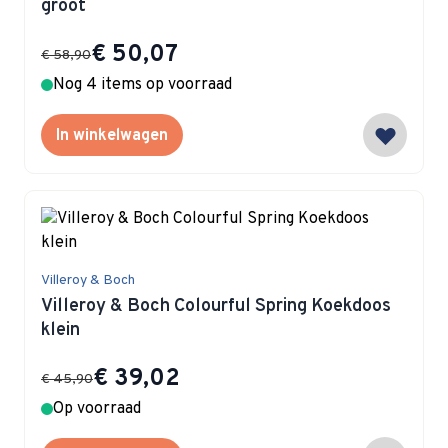
groot
Special Price
€ 50,07
€ 58,90
Nog 4 items op voorraad
In winkelwagen
Villeroy & Boch
Villeroy & Boch Colourful Spring Koekdoos
klein
Special Price
€ 39,02
€ 45,90
Op voorraad