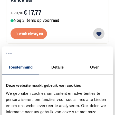
Kandelaar
Special Price
€ 17,77
€ 20,90
Nog 3 items op voorraad
In winkelwagen
Toestemming
Details
Over
Villeroy & Boch
Villeroy & Boch Colourful Spring
Koffieschotel 14 cm
Deze website maakt gebruik van cookies
We gebruiken cookies om content en advertenties te
Special Price
€ 14,45
€ 17,00
personaliseren, om functies voor social media te bieden
Op voorraad
en om ons websiteverkeer te analyseren. Ook delen we
informatie over uw gebruik van onze site met onze