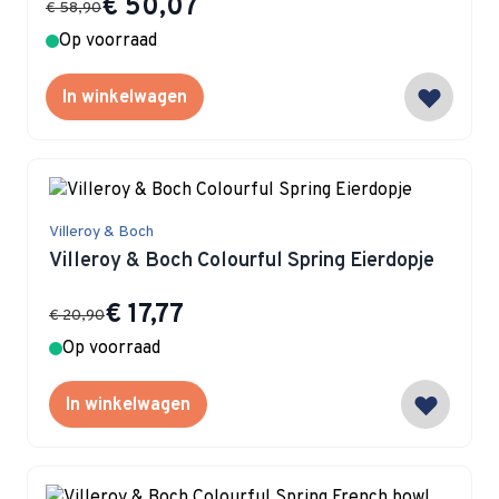
€ 50,07
€ 58,90
Op voorraad
In winkelwagen
Villeroy & Boch
Villeroy & Boch Colourful Spring Eierdopje
Special Price
€ 17,77
€ 20,90
Op voorraad
In winkelwagen