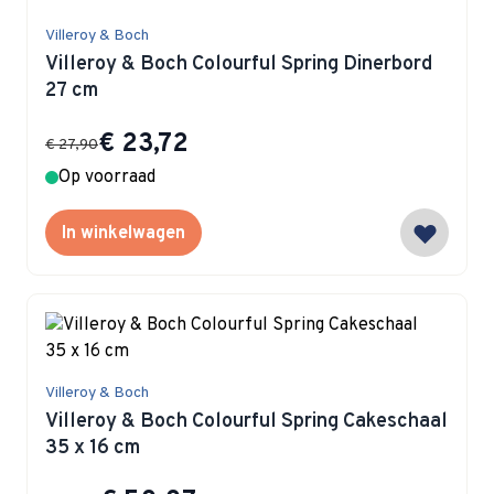
Villeroy & Boch
Villeroy & Boch Colourful Spring Dinerbord
27 cm
Special Price
€ 23,72
€ 27,90
Op voorraad
In winkelwagen
Villeroy & Boch
Villeroy & Boch Colourful Spring Cakeschaal
35 x 16 cm
Special Price