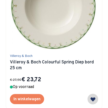
Villeroy & Boch
Villeroy & Boch Colourful Spring Diep bord
25 cm
Special Price
€ 23,72
€ 27,90
Op voorraad
In winkelwagen