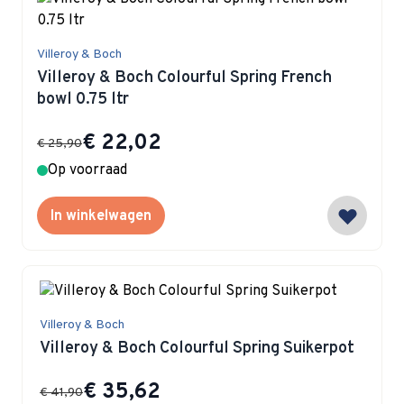
Villeroy & Boch
Villeroy & Boch Colourful Spring French
bowl 0.75 ltr
Special Price
€ 22,02
€ 25,90
Op voorraad
In winkelwagen
Villeroy & Boch
Villeroy & Boch Colourful Spring Suikerpot
Special Price
€ 35,62
€ 41,90