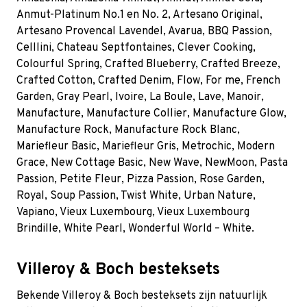
Anmut-Platinum No.1 en No. 2
,
Artesano Original
,
Artesano Provencal Lavendel
,
Avarua
,
BBQ Passion
,
Celllini
,
Chateau Septfontaines
,
Clever Cooking
,
Colourful Spring
,
Crafted Blueberry
,
Crafted Breeze
,
Crafted Cotton
,
Crafted Denim
,
Flow
,
For me
,
French
Garden
,
Gray Pearl
,
Ivoire
, La Boule, Lave, Manoir,
Manufacture, Manufacture Collier, Manufacture Glow,
Manufacture Rock, Manufacture Rock Blanc,
Mariefleur Basic, Mariefleur Gris, Metrochic, Modern
Grace, New Cottage Basic, New Wave, NewMoon, Pasta
Passion, Petite Fleur, Pizza Passion, Rose Garden,
Royal, Soup Passion, Twist White, Urban Nature,
Vapiano, Vieux Luxembourg, Vieux Luxembourg
Brindille, White Pearl, Wonderful World – White.
Villeroy & Boch besteksets
Bekende Villeroy & Boch besteksets zijn natuurlijk