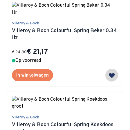
Villeroy & Boch
Villeroy & Boch Colourful Spring Beker 0.34
ltr
Special Price
€ 21,17
€ 24,90
Op voorraad
In winkelwagen
Villeroy & Boch
Villeroy & Boch Colourful Spring Koekdoos