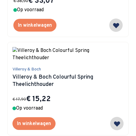
€ 33,07
€ 38,90
Op voorraad
In winkelwagen
Villeroy & Boch
Villeroy & Boch Colourful Spring
Theelichthouder
Special Price
€ 15,22
€ 17,90
Op voorraad
In winkelwagen