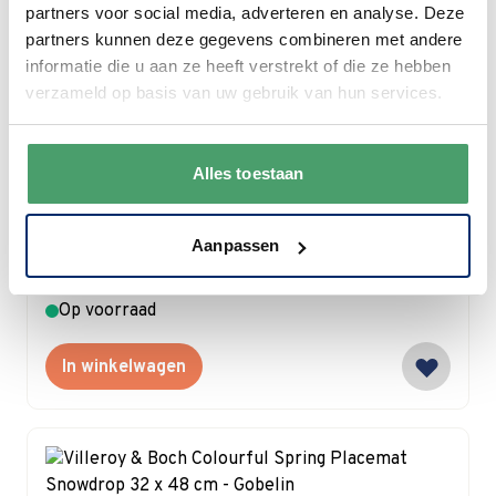
In winkelwagen
partners voor social media, adverteren en analyse. Deze
partners kunnen deze gegevens combineren met andere
informatie die u aan ze heeft verstrekt of die ze hebben
verzameld op basis van uw gebruik van hun services.
Villeroy & Boch
Alles toestaan
Villeroy & Boch Colourful Spring Koffiekop
0.23 ltr
Aanpassen
Special Price
€ 17,77
€ 20,90
Op voorraad
In winkelwagen