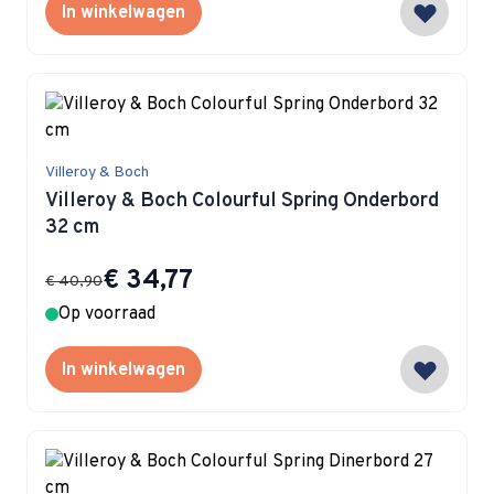
In winkelwagen
Villeroy & Boch
Villeroy & Boch Colourful Spring Onderbord
32 cm
Special Price
€ 34,77
€ 40,90
Op voorraad
In winkelwagen