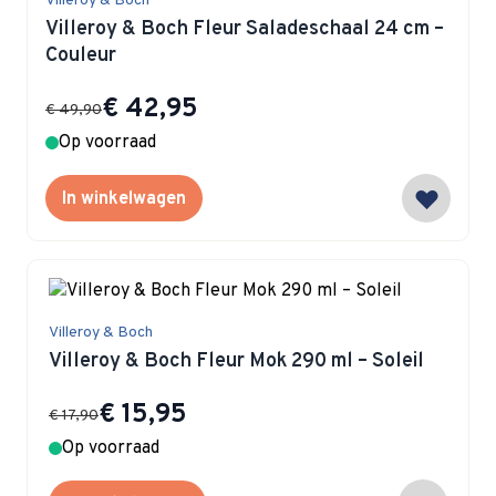
Villeroy & Boch
Villeroy & Boch Fleur Saladeschaal 24 cm –
Couleur
Special Price
€ 42,95
€ 49,90
Op voorraad
In winkelwagen
Villeroy & Boch
Villeroy & Boch Fleur Mok 290 ml – Soleil
Special Price
€ 15,95
€ 17,90
Op voorraad