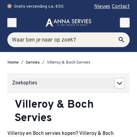
Nieuws
Contact
Gratis verzending v.a. €55
check
Ga naar de inhoud
account_circle
Zoek
search
Home
/
Servies
/
Villeroy & Boch Servies
Zoekopties
Villeroy & Boch
Servies
Villeroy en Boch servies kopen? Villeroy & Boch