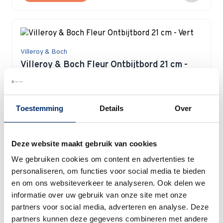
Villeroy & Boch
Villeroy & Boch Fleur Ontbijtbord 21 cm -
Vert
Special Price
€ 16,07
€ 19,90
Toestemming
Details
Over
Op voorraad
In winkelwagen
Deze website maakt gebruik van cookies
We gebruiken cookies om content en advertenties te
personaliseren, om functies voor social media te bieden
en om ons websiteverkeer te analyseren. Ook delen we
informatie over uw gebruik van onze site met onze
Villeroy & Boch
partners voor social media, adverteren en analyse. Deze
Villeroy & Boch Fleur Pastabord 24 cm -
partners kunnen deze gegevens combineren met andere