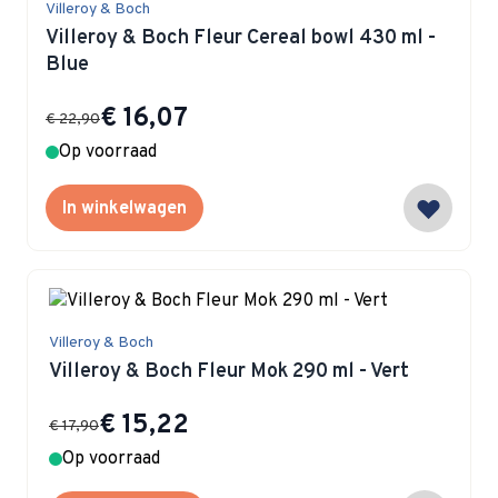
Villeroy & Boch
Villeroy & Boch Fleur Cereal bowl 430 ml -
Blue
Special Price
€ 16,07
€ 22,90
Op voorraad
In winkelwagen
Villeroy & Boch
Villeroy & Boch Fleur Mok 290 ml - Vert
Special Price
€ 15,22
€ 17,90
Op voorraad