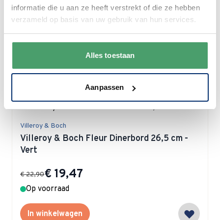
Vert
informatie die u aan ze heeft verstrekt of die ze hebben
verzameld op basis van uw gebruik van hun services.
Special Price
€ 19,47
€ 22,90
Op voorraad
Alles toestaan
In winkelwagen
Aanpassen
Villeroy & Boch
Villeroy & Boch Fleur Dinerbord 26,5 cm -
Vert
Special Price
€ 19,47
€ 22,90
Op voorraad
In winkelwagen