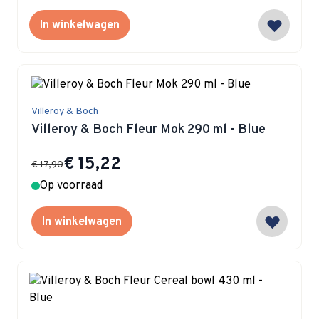
In winkelwagen
Villeroy & Boch
Villeroy & Boch Fleur Mok 290 ml - Blue
Special Price
€ 15,22
€ 17,90
Op voorraad
In winkelwagen