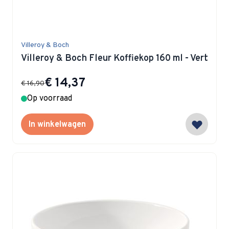
Villeroy & Boch
Villeroy & Boch Fleur Koffiekop 160 ml - Vert
Special Price
€ 14,37
€ 16,90
Op voorraad
In winkelwagen