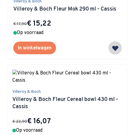
Villeroy & Boch
Villeroy & Boch Fleur Mok 290 ml - Cassis
Special Price
€ 15,22
€ 17,90
Op voorraad
In winkelwagen
Villeroy & Boch
Villeroy & Boch Fleur Cereal bowl 430 ml -
Cassis
Special Price
€ 16,07
€ 22,90
Op voorraad