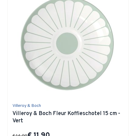
Villeroy & Boch
Villeroy & Boch Fleur Koffieschotel 15 cm -
Vert
Special Price
€ 11,90
€ 14,00