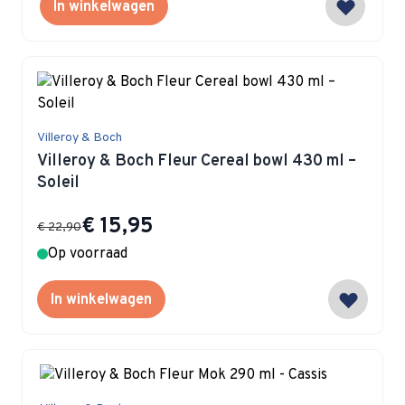
In winkelwagen
Villeroy & Boch
Villeroy & Boch Fleur Cereal bowl 430 ml –
Soleil
Special Price
€ 15,95
€ 22,90
Op voorraad
In winkelwagen