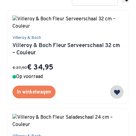
Villeroy & Boch
Villeroy & Boch Fleur Serveerschaal 32 cm
– Couleur
Special Price
€ 34,95
€ 37,90
Op voorraad
In winkelwagen