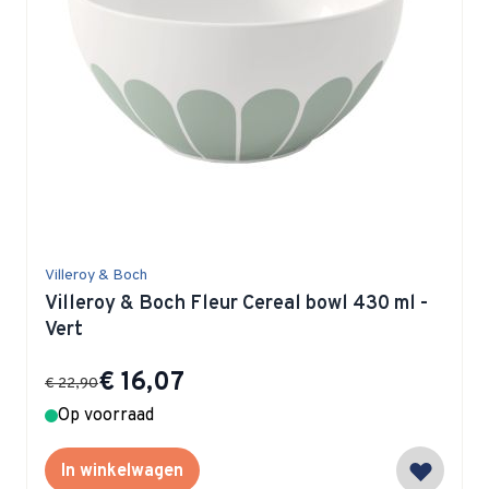
Villeroy & Boch
Villeroy & Boch Fleur Cereal bowl 430 ml -
Vert
Special Price
€ 16,07
€ 22,90
Op voorraad
In winkelwagen