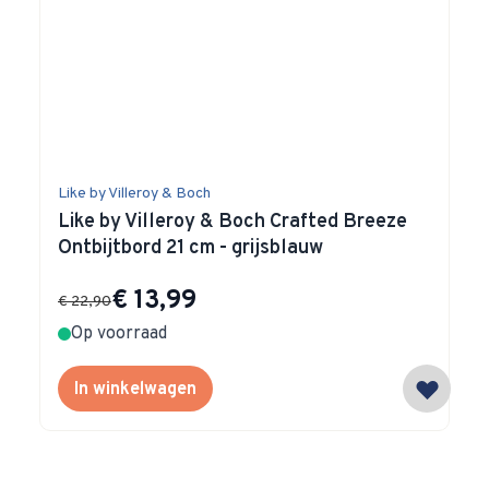
Like by Villeroy & Boch
Like by Villeroy & Boch Crafted Breeze
Ontbijtbord 21 cm - grijsblauw
Special Price
€ 13,99
€ 22,90
Op voorraad
In winkelwagen