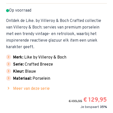
Op voorraad
Ontdek de Like. by Villeroy & Boch Crafted collectie
van Villeroy & Boch: servies van premium porselein
met een trendy vintage- en retrolook, waarbij het
inspirerende reactieve glazuur elk item een uniek
karakter geeft.
chevron_right
Merk:
Like by Villeroy & Boch
chevron_right
Serie:
Crafted Breeze
chevron_right
Kleur:
Blauw
chevron_right
Materiaal:
Porselein
chevron_right
Meer van deze serie
€ 129,95
€ 199,95
Je bespaart
35%