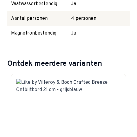
Vaatwasserbestendig
Ja
Aantal personen
4 personen
Magnetronbestendig
Ja
Ontdek meerdere varianten
Navigating through the elements of the carousel is possible 
Press to skip carousel
Press to go to carousel navigation