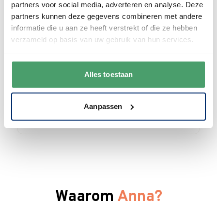
partners voor social media, adverteren en analyse. Deze
partners kunnen deze gegevens combineren met andere
informatie die u aan ze heeft verstrekt of die ze hebben
Like by Villeroy & Boch
verzameld op basis van uw gebruik van hun services.
Like by Villeroy & Boch Crafted Breeze 4-
delig Eetservies 2-personen - grijsblauw
Special Price
€ 68,95
Alles toestaan
€ 94,90
Op voorraad
Aanpassen
In winkelwagen
Waarom
Anna?