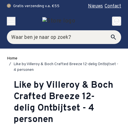
Nieuws
Contact
Gratis verzending v.a. €55
check
Ga naar de inhoud
account_circle
Zoek
search
Home
/
Like by Villeroy & Boch Crafted Breeze 12-delig Ontbijtset -
4 personen
Like by Villeroy & Boch
Crafted Breeze 12-
delig Ontbijtset - 4
personen