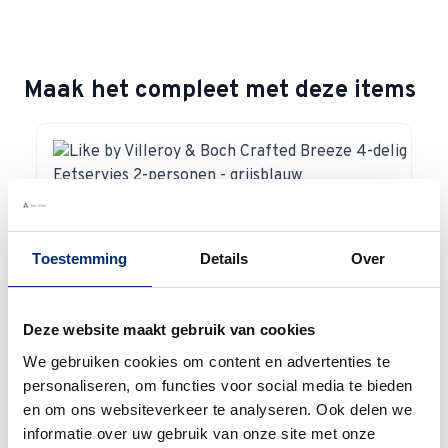
Maak het compleet met deze items
Navigating through the elements of the carousel is possible 
Press to skip carousel
Press to go to carousel navigation
Toestemming
Details
Over
Deze website maakt gebruik van cookies
We gebruiken cookies om content en advertenties te
personaliseren, om functies voor social media te bieden
en om ons websiteverkeer te analyseren. Ook delen we
informatie over uw gebruik van onze site met onze