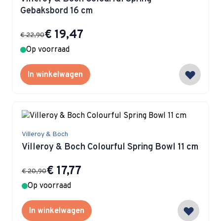
Gebaksbord 16 cm
Special Price
€ 19,47
€ 22,90
Op voorraad
In winkelwagen
Villeroy & Boch
Villeroy & Boch Colourful Spring Bowl 11 cm
Special Price
€ 17,77
€ 20,90
Op voorraad
In winkelwagen