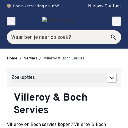
Nieuws
Contact
Gratis verzending v.a. €55
check
Ga naar de inhoud
account_circle
Zoek
search
Home
/
Servies
/
Villeroy & Boch Servies
Zoekopties
Villeroy & Boch
Servies
Villeroy en Boch servies kopen? Villeroy & Boch