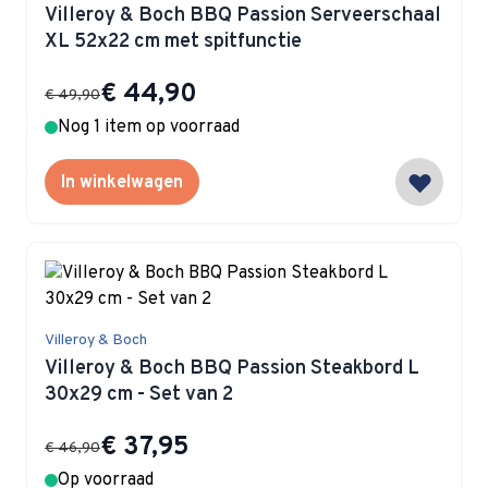
Villeroy & Boch BBQ Passion Serveerschaal
XL 52x22 cm met spitfunctie
Special Price
€ 44,90
€ 49,90
Nog 1 item op voorraad
In winkelwagen
Villeroy & Boch
Villeroy & Boch BBQ Passion Steakbord L
30x29 cm - Set van 2
Special Price
€ 37,95
€ 46,90
Op voorraad