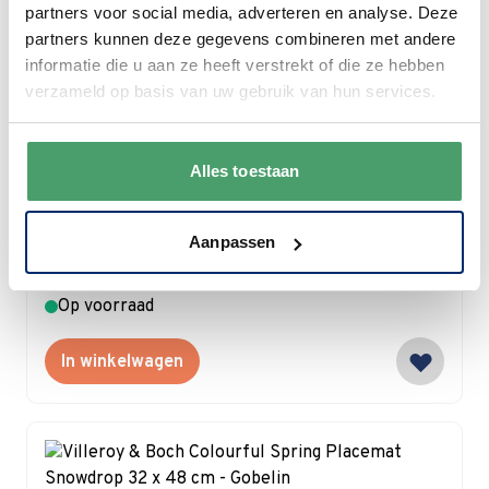
In winkelwagen
partners voor social media, adverteren en analyse. Deze
partners kunnen deze gegevens combineren met andere
informatie die u aan ze heeft verstrekt of die ze hebben
verzameld op basis van uw gebruik van hun services.
Villeroy & Boch
Alles toestaan
Villeroy & Boch Colourful Spring Koffiekop
0.23 ltr
Aanpassen
Special Price
€ 17,77
€ 20,90
Op voorraad
In winkelwagen