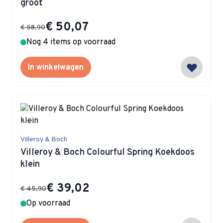
groot
Special Price
€ 50,07
€ 58,90
Nog 4 items op voorraad
In winkelwagen
Villeroy & Boch
Villeroy & Boch Colourful Spring Koekdoos
klein
Special Price
€ 39,02
€ 45,90
Op voorraad