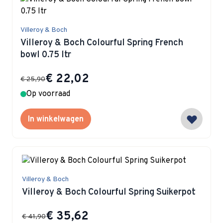
Villeroy & Boch
Villeroy & Boch Colourful Spring French
bowl 0.75 ltr
Special Price
€ 22,02
€ 25,90
Op voorraad
In winkelwagen
Villeroy & Boch
Villeroy & Boch Colourful Spring Suikerpot
Special Price
€ 35,62
€ 41,90