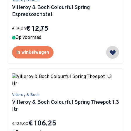
Villeroy & Boch
Villeroy & Boch Colourful Spring
Espressoschotel
Special Price
€ 12,75
€ 15,00
Op voorraad
In winkelwagen
Villeroy & Boch
Villeroy & Boch Colourful Spring Theepot 1.3
ltr
Special Price
€ 106,25
€ 125,00