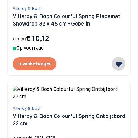
Villeroy & Boch
Villeroy & Boch Colourful Spring Placemat
Snowdrop 32 x 48 cm - Gobelin
Special Price
€ 10,12
€ 11,90
Op voorraad
In winkelwagen
Villeroy & Boch
Villeroy & Boch Colourful Spring Ontbijtbord
22 cm
Special Price