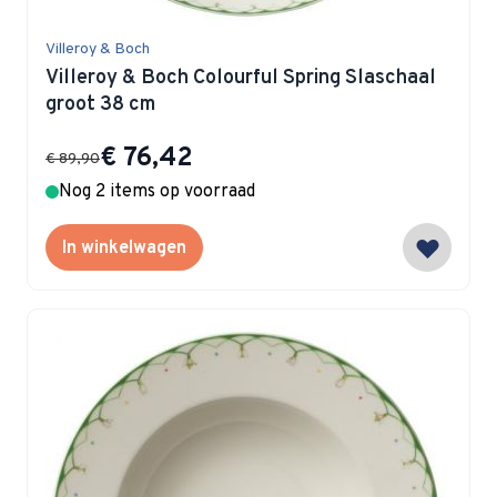
Villeroy & Boch
Villeroy & Boch Colourful Spring Slaschaal
groot 38 cm
Special Price
€ 76,42
€ 89,90
Nog 2 items op voorraad
In winkelwagen