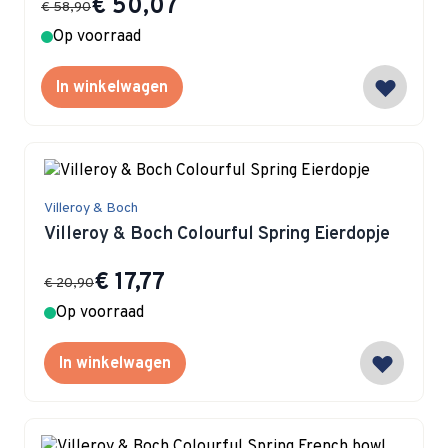
€ 50,07
€ 58,90
Op voorraad
In winkelwagen
Villeroy & Boch
Villeroy & Boch Colourful Spring Eierdopje
Special Price
€ 17,77
€ 20,90
Op voorraad
In winkelwagen