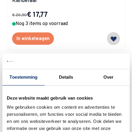
Kandelaar
Special Price
€ 17,77
€ 20,90
Nog 3 items op voorraad
In winkelwagen
Toestemming
Details
Over
Villeroy & Boch
Villeroy & Boch Colourful Spring
Koffieschotel 14 cm
Deze website maakt gebruik van cookies
We gebruiken cookies om content en advertenties te
Special Price
€ 14,45
€ 17,00
personaliseren, om functies voor social media te bieden
Op voorraad
en om ons websiteverkeer te analyseren. Ook delen we
informatie over uw gebruik van onze site met onze