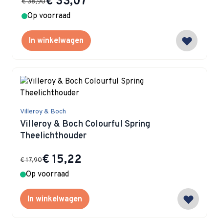
€ 33,07
€ 38,90
Op voorraad
In winkelwagen
Villeroy & Boch
Villeroy & Boch Colourful Spring
Theelichthouder
Special Price
€ 15,22
€ 17,90
Op voorraad
In winkelwagen