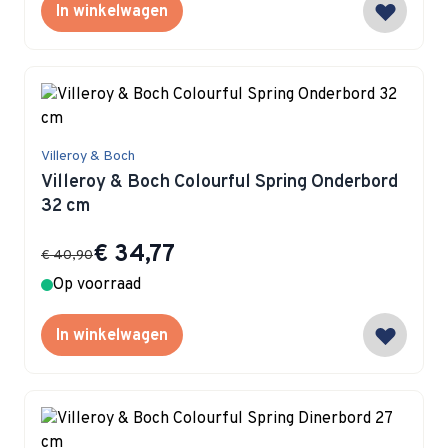
In winkelwagen
Villeroy & Boch
Villeroy & Boch Colourful Spring Onderbord
32 cm
Special Price
€ 34,77
€ 40,90
Op voorraad
In winkelwagen