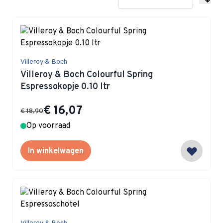
Villeroy & Boch
Villeroy & Boch Colourful Spring
Espressokopje 0.10 ltr
Special Price
€ 16,07
€ 18,90
Op voorraad
In winkelwagen