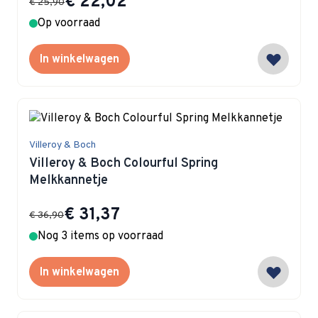
€ 22,02
€ 25,90
Op voorraad
In winkelwagen
Villeroy & Boch
Villeroy & Boch Colourful Spring
Melkkannetje
Special Price
€ 31,37
€ 36,90
Nog 3 items op voorraad
In winkelwagen