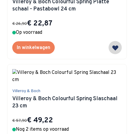
Villeroy & Boch Colourful Spring Platte
schaal - Pastabowl 24 cm
Special Price
€ 22,87
€ 26,90
Op voorraad
In winkelwagen
Villeroy & Boch
Villeroy & Boch Colourful Spring Slaschaal
23 cm
Special Price
€ 49,22
€ 57,90
Nog 2 items op voorraad