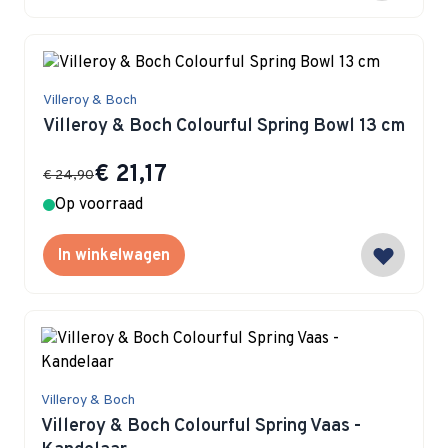
Villeroy & Boch
Villeroy & Boch Colourful Spring Bowl 13 cm
Special Price
€ 21,17
€ 24,90
Op voorraad
In winkelwagen
Villeroy & Boch
Villeroy & Boch Colourful Spring Vaas -