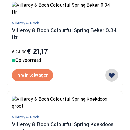
Villeroy & Boch
Villeroy & Boch Colourful Spring Beker 0.34
ltr
Special Price
€ 21,17
€ 24,90
Op voorraad
In winkelwagen
Villeroy & Boch
Villeroy & Boch Colourful Spring Koekdoos