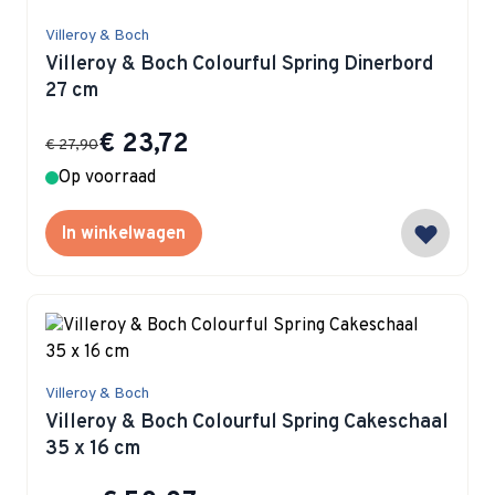
Villeroy & Boch
Villeroy & Boch Colourful Spring Dinerbord
27 cm
Special Price
€ 23,72
€ 27,90
Op voorraad
In winkelwagen
Villeroy & Boch
Villeroy & Boch Colourful Spring Cakeschaal
35 x 16 cm
Special Price