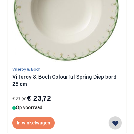
Villeroy & Boch
Villeroy & Boch Colourful Spring Diep bord
25 cm
Special Price
€ 23,72
€ 27,90
Op voorraad
In winkelwagen