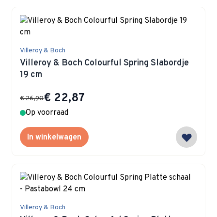
Villeroy & Boch
Villeroy & Boch Colourful Spring Slabordje
19 cm
Special Price
€ 22,87
€ 26,90
Op voorraad
In winkelwagen
Villeroy & Boch