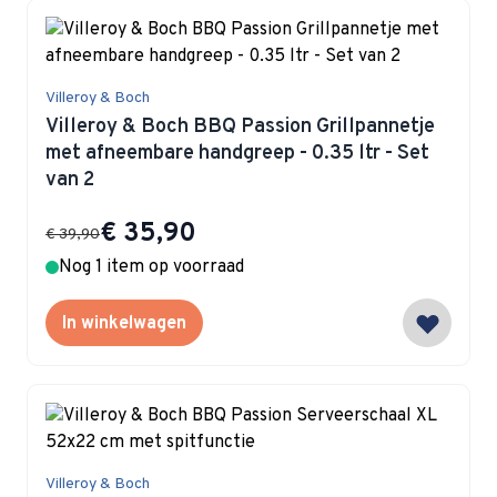
Villeroy & Boch
Villeroy & Boch BBQ Passion Grillpannetje
met afneembare handgreep - 0.35 ltr - Set
van 2
Special Price
€ 35,90
€ 39,90
Nog 1 item op voorraad
In winkelwagen
Villeroy & Boch