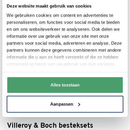
collecties waaronder ook een aantal hardlopers zoals
Deze website maakt gebruik van cookies
Amazonia
,
Amazonia-Anmut
,
Anmut
,
Anmut Gold
,
We gebruiken cookies om content en advertenties te
Anmut-Platinum No.1 en No. 2
,
Artesano Original
,
personaliseren, om functies voor social media te bieden
Artesano Provencal Lavendel
,
Avarua
,
BBQ Passion
,
en om ons websiteverkeer te analyseren. Ook delen we
Celllini
,
Chateau Septfontaines
,
Clever Cooking
,
informatie over uw gebruik van onze site met onze
Colourful Spring
,
Crafted Blueberry
,
Crafted Breeze
,
partners voor social media, adverteren en analyse. Deze
Crafted Cotton
,
Crafted Denim
,
Flow
,
For me
,
French
partners kunnen deze gegevens combineren met andere
Garden
,
Gray Pearl
,
Ivoire
, La Boule, Lave, Manoir,
informatie die u aan ze heeft verstrekt of die ze hebben
Manufacture, Manufacture Collier, Manufacture Glow,
verzameld op basis van uw gebruik van hun services.
Manufacture Rock, Manufacture Rock Blanc,
Mariefleur Basic, Mariefleur Gris, Metrochic, Modern
Grace, New Cottage Basic, New Wave, NewMoon, Pasta
Alles toestaan
Passion, Petite Fleur, Pizza Passion, Rose Garden,
Royal, Soup Passion, Twist White, Urban Nature,
Vapiano, Vieux Luxembourg, Vieux Luxembourg
Aanpassen
Brindille, White Pearl, Wonderful World – White.
Villeroy & Boch besteksets