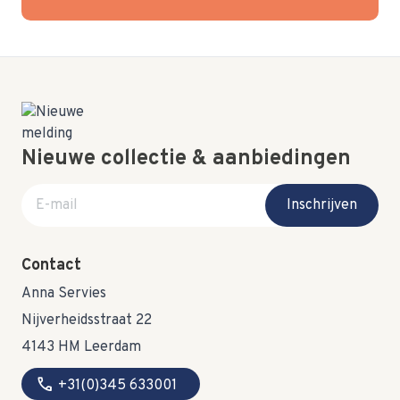
Nieuwe collectie & aanbiedingen
E-mail adres
Inschrijven
Contact
Anna Servies
Nijverheidsstraat 22
4143 HM Leerdam
call
+31(0)345 633001