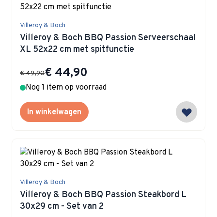
Villeroy & Boch
Villeroy & Boch BBQ Passion Serveerschaal
XL 52x22 cm met spitfunctie
Special Price
€ 44,90
€ 49,90
Nog 1 item op voorraad
In winkelwagen
Villeroy & Boch
Villeroy & Boch BBQ Passion Steakbord L
30x29 cm - Set van 2