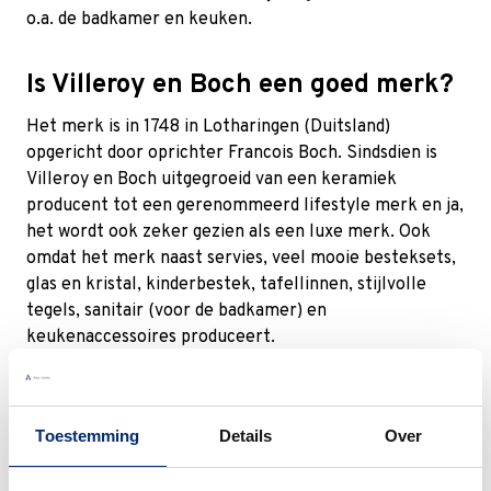
o.a. de badkamer en keuken.
Is Villeroy en Boch een goed merk?
Het merk is in 1748 in Lotharingen (Duitsland)
opgericht door oprichter Francois Boch. Sindsdien is
Villeroy en Boch uitgegroeid van een keramiek
producent tot een gerenommeerd lifestyle merk en ja,
het wordt ook zeker gezien als een luxe merk. Ook
omdat het merk naast servies, veel mooie besteksets,
glas en kristal, kinderbestek, tafellinnen, stijlvolle
tegels, sanitair (voor de badkamer) en
keukenaccessoires produceert.
Populaire Villeroy en Boch
serviezen
Toestemming
Details
Over
Villeroy en Boch heeft heel veel verschillende