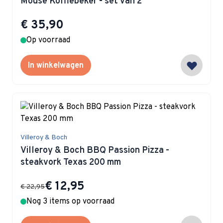
Mouse Koffiebeker - set van 2
€ 35,90
Op voorraad
In winkelwagen
Villeroy & Boch
Villeroy & Boch BBQ Passion Pizza -
steakvork Texas 200 mm
Special Price
€ 12,95
€ 22,95
Nog 3 items op voorraad