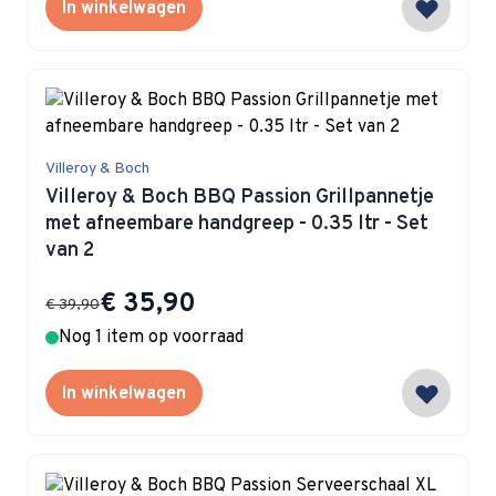
In winkelwagen
Villeroy & Boch
Villeroy & Boch BBQ Passion Grillpannetje
met afneembare handgreep - 0.35 ltr - Set
van 2
Special Price
€ 35,90
€ 39,90
Nog 1 item op voorraad
In winkelwagen