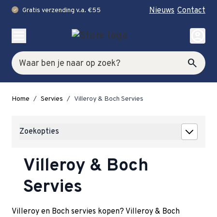
Nieuws
Contact
Gratis verzending v.a. €55
check
Ga naar de inhoud
account_circle
Zoek
search
Home
/
Servies
/
Villeroy & Boch Servies
Zoekopties
Villeroy & Boch
Servies
Villeroy en Boch servies kopen? Villeroy & Boch