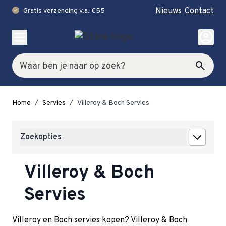
Nieuws
Contact
Gratis verzending v.a. €55
check
Ga naar de inhoud
account_circle
Zoek
search
Home
/
Servies
/
Villeroy & Boch Servies
Zoekopties
Villeroy & Boch
Servies
Villeroy en Boch servies kopen? Villeroy & Boch