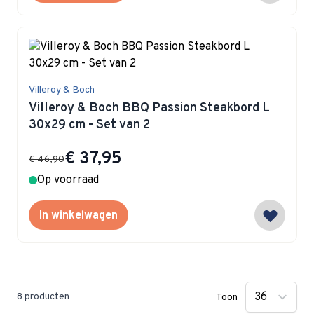
Villeroy & Boch
Villeroy & Boch BBQ Passion Steakbord L
30x29 cm - Set van 2
Special Price
€ 37,95
€ 46,90
Op voorraad
In winkelwagen
8
producten
Toon