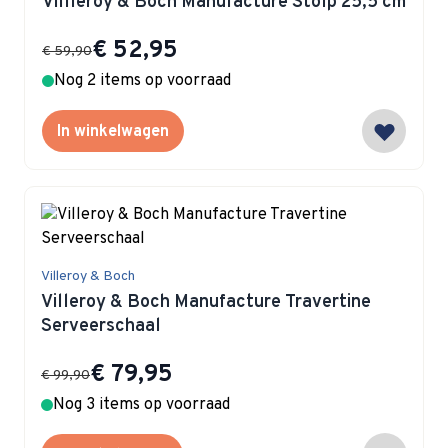
Villleroy & Boch Manufacture Stolp 25,5 cm
Special Price
€ 52,95
€ 59,90
Nog 2 items op voorraad
In winkelwagen
Villeroy & Boch
Villeroy & Boch Manufacture Travertine
Serveerschaal
Special Price
€ 79,95
€ 99,90
Nog 3 items op voorraad