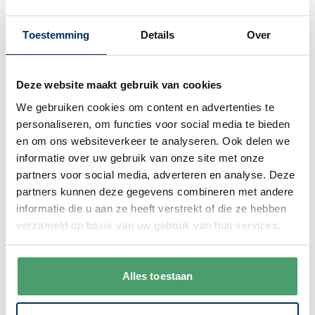
Mariefleur Basic, Mariefleur Gris, Metrochic, Modern
Grace, New Cottage Basic, New Wave, NewMoon, Pasta
Toestemming
Details
Over
Passion, Petite Fleur, Pizza Passion, Rose Garden,
Royal, Soup Passion, Twist White, Urban Nature,
Vapiano, Vieux Luxembourg, Vieux Luxembourg
Deze website maakt gebruik van cookies
Brindille, White Pearl, Wonderful World – White.
We gebruiken cookies om content en advertenties te
personaliseren, om functies voor social media te bieden
Villeroy & Boch besteksets
en om ons websiteverkeer te analyseren. Ook delen we
Bekende Villeroy & Boch besteksets zijn natuurlijk
informatie over uw gebruik van onze site met onze
Villeroy en Boch Piemont, maar ook Arthur, Daily Line,
partners voor social media, adverteren en analyse. Deze
Ella, Farmhouse Touch, Kreuzband Septfontaines, La
partners kunnen deze gegevens combineren met andere
Classica Nuova, Mademoiselle, MetroChic d'Or, New
informatie die u aan ze heeft verstrekt of die ze hebben
Wave, NewMoon, Oscar, Sereno XXL en Victor.
verzameld op basis van uw gebruik van hun services.
Villeroy & Boch glazen
Alles toestaan
Populaire Villeroy & Boch glazen zijn o.a. Afina,
Artesano Hot Beverages, Boston Coloured, Boston