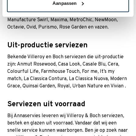
Aanpassen
Kristal, Dressed Up, Entrée, Fleur, La Divina,
Manufacture Rock, Manufacture Rock Blanc,
Manufacture Swirl, Maxima, MetroChic, NewMoon,
Octavie, Ovid, Purismo, Rose Garden en vazen.
Uit-productie serviezen
Bekende Villeroy en Boch serviezen die uit-productie
zijn:
Anmut Rosewood
, Casa Look,
Casale Blu
, Cera,
Colourful Life, Farmhouse Touch, For me, It’s my
match, La Classica Contura, La Classica Nuova, Modern
Grace,
Quinsai Garden
, Royal,
Urban Nature
en
Vivian
.
Serviezen uit voorraad
Bij Annaservies leveren wij Villeroy & Boch serviezen,
bestek en glazen uit voorraad. Vandaar dat wij een
snelle service kunnen waarborgen. Ben je op zoek naar