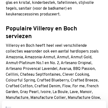
glas en kristal, kinderbestek, tafellinnen, stijlvolle
tegels, sanitair (voor de badkamer) en
keukenaccessoires produceert.
Populaire Villeroy en Boch
serviezen
Villeroy en Boch heeft heel veel verschillende
collecties waaronder ook een aantal hardlopers zoals
Amazonia
,
Amazonia-Anmut
,
Anmut
,
Anmut Gold
,
Anmut-Platinum No.1 en No. 2
,
Artesano Original
,
Artesano Provencal Lavendel
,
Avarua
,
BBQ Passion
,
Celllini
,
Chateau Septfontaines
,
Clever Cooking
,
Colourful Spring
,
Crafted Blueberry
,
Crafted Breeze
,
Crafted Cotton
,
Crafted Denim
,
Flow
,
For me
,
French
Garden
,
Gray Pearl
,
Ivoire
, La Boule, Lave, Manoir,
Manufacture, Manufacture Collier, Manufacture Glow,
Manufacture Rock, Manufacture Rock Blanc,