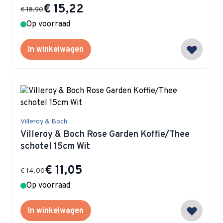
Special Price
€ 15,22
€ 18,90
Op voorraad
In winkelwagen
Villeroy & Boch
Villeroy & Boch Rose Garden Koffie/Thee
schotel 15cm Wit
Special Price
€ 11,05
€ 14,00
Op voorraad
In winkelwagen