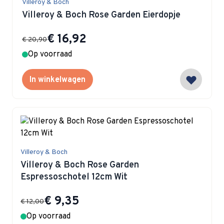
Villeroy & Boch
Villeroy & Boch Rose Garden Eierdopje
Special Price
€ 16,92
€ 20,90
Op voorraad
In winkelwagen
Villeroy & Boch
Villeroy & Boch Rose Garden
Espressoschotel 12cm Wit
Special Price
€ 9,35
€ 12,00
Op voorraad