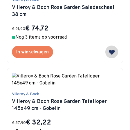
Villeroy & Boch
Villeroy & Boch Rose Garden Saladeschaal
38 cm
Special Price
€ 74,72
€ 91,90
Nog 3 items op voorraad
In winkelwagen
Villeroy & Boch
Villeroy & Boch Rose Garden Tafelloper
145x49 cm - Gobelin
Special Price
€ 32,22
€ 37,90