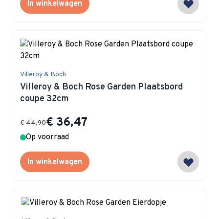
In winkelwagen
Villeroy & Boch
Villeroy & Boch Rose Garden Plaatsbord
coupe 32cm
Special Price
€ 36,47
€ 44,90
Op voorraad
In winkelwagen