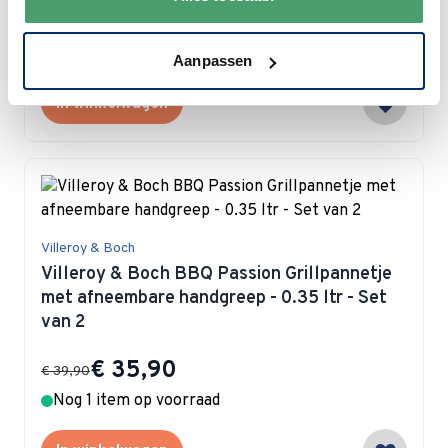
Special Price
€ 12,95
€ 22,95
Nog 3 items op voorraad
Aanpassen
In winkelwagen
Villeroy & Boch
Villeroy & Boch BBQ Passion Grillpannetje
met afneembare handgreep - 0.35 ltr - Set
van 2
Special Price
€ 35,90
€ 39,90
Nog 1 item op voorraad