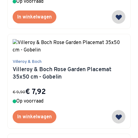
Op voorraad
In winkelwagen
Villeroy & Boch
Villeroy & Boch Rose Garden Placemat
35x50 cm - Gobelin
Special Price
€ 7,92
€ 9,90
Op voorraad
In winkelwagen