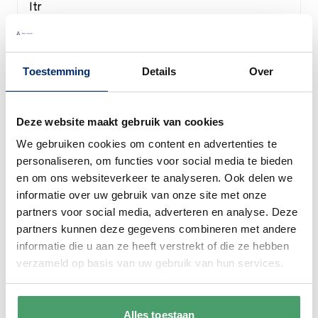
Villeroy & Boch
Villeroy & Boch Rose Garden Melkkannetje
0.2 ltr
Toestemming
Details
Over
Special Price
€ 29,67
€ 36,90
Deze website maakt gebruik van cookies
Nog 1 item op voorraad
We gebruiken cookies om content en advertenties te
personaliseren, om functies voor social media te bieden
In winkelwagen
en om ons websiteverkeer te analyseren. Ook delen we
informatie over uw gebruik van onze site met onze
partners voor social media, adverteren en analyse. Deze
partners kunnen deze gegevens combineren met andere
informatie die u aan ze heeft verstrekt of die ze hebben
verzameld op basis van uw gebruik van hun services.
Villeroy & Boch
Villeroy & Boch BBQ Passion Pizza -
steakvork Texas 200 mm
Alles toestaan