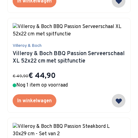
In winkelwagen
Villeroy & Boch
Villeroy & Boch BBQ Passion Serveerschaal
XL 52x22 cm met spitfunctie
Special Price
€ 44,90
€ 49,90
Nog 1 item op voorraad
In winkelwagen