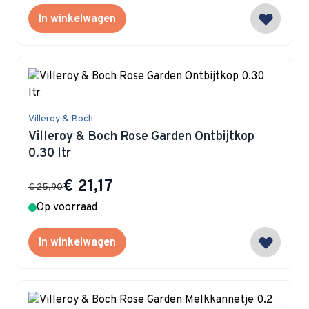
In winkelwagen
Villeroy & Boch
Villeroy & Boch Rose Garden Ontbijtkop
0.30 ltr
Special Price
€ 21,17
€ 25,90
Op voorraad
In winkelwagen