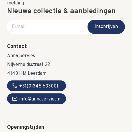
Nieuwe collectie & aanbiedingen
E-mail adres
Inschrijven
Contact
Anna Servies
Nijverheidsstraat 22
4143 HM Leerdam
call
+31(0)345 633001
mail
info@annaservies.nl
Openingstijden