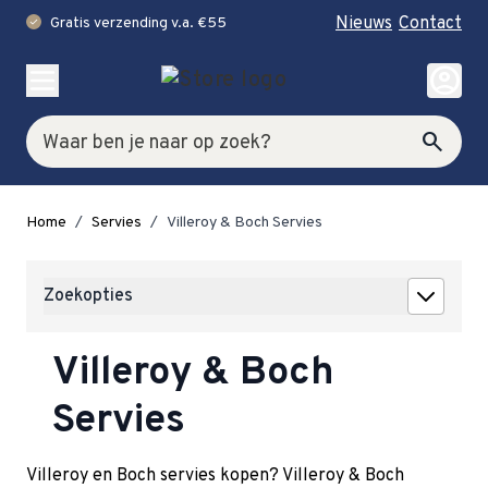
Nieuws
Contact
Gratis verzending v.a. €55
check
Ga naar de inhoud
account_circle
Zoek
search
Home
/
Servies
/
Villeroy & Boch Servies
Zoekopties
Villeroy & Boch
Servies
Villeroy en Boch servies kopen? Villeroy & Boch