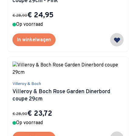
coupe 29cm - Pink
Special Price
€ 24,95
€ 28,90
Op voorraad
In winkelwagen
Villeroy & Boch
Villeroy & Boch Rose Garden Dinerbord
coupe 29cm
Special Price
€ 23,72
€ 28,90
Op voorraad