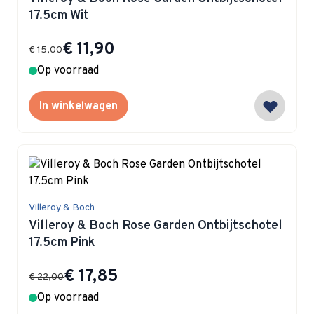
17.5cm Wit
Special Price
€ 11,90
€ 15,00
Op voorraad
In winkelwagen
Villeroy & Boch
Villeroy & Boch Rose Garden Ontbijtschotel
17.5cm Pink
Special Price
€ 17,85
€ 22,00
Op voorraad