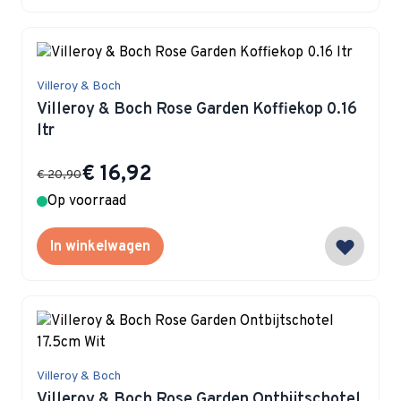
Villeroy & Boch
Villeroy & Boch Rose Garden Koffiekop 0.16
ltr
Special Price
€ 16,92
€ 20,90
Op voorraad
In winkelwagen
Villeroy & Boch
Villeroy & Boch Rose Garden Ontbijtschotel