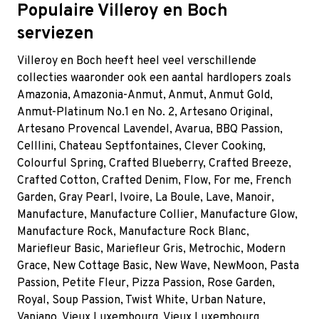
Populaire Villeroy en Boch
serviezen
Villeroy en Boch heeft heel veel verschillende
collecties waaronder ook een aantal hardlopers zoals
Amazonia
,
Amazonia-Anmut
,
Anmut
,
Anmut Gold
,
Anmut-Platinum No.1 en No. 2
,
Artesano Original
,
Artesano Provencal Lavendel
,
Avarua
,
BBQ Passion
,
Celllini
,
Chateau Septfontaines
,
Clever Cooking
,
Colourful Spring
,
Crafted Blueberry
,
Crafted Breeze
,
Crafted Cotton
,
Crafted Denim
,
Flow
,
For me
,
French
Garden
,
Gray Pearl
,
Ivoire
, La Boule, Lave, Manoir,
Manufacture, Manufacture Collier, Manufacture Glow,
Manufacture Rock, Manufacture Rock Blanc,
Mariefleur Basic, Mariefleur Gris, Metrochic, Modern
Grace, New Cottage Basic, New Wave, NewMoon, Pasta
Passion, Petite Fleur, Pizza Passion, Rose Garden,
Royal, Soup Passion, Twist White, Urban Nature,
Vapiano, Vieux Luxembourg, Vieux Luxembourg