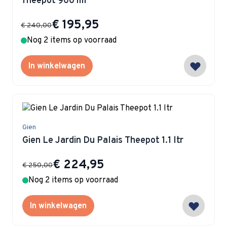
Theepot 900 ml
Special Price
€ 195,95
€ 240,00
Nog 2 items op voorraad
In winkelwagen
Gien
Gien Le Jardin Du Palais Theepot 1.1 ltr
Special Price
€ 224,95
€ 250,00
Nog 2 items op voorraad
In winkelwagen