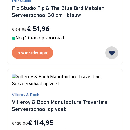
PIP Studio
Pip Studio Pip & The Blue Bird Metalen
Serveerschaal 30 cm - blauw
Special Price
€ 51,96
€ 64,95
Nog 1 item op voorraad
In winkelwagen
Villeroy & Boch
Villeroy & Boch Manufacture Travertine
Serveerschaal op voet
Special Price
€ 114,95
€ 129,00