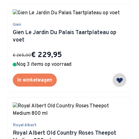
Gien
Gien Le Jardin Du Palais Taartplateau op
voet
Special Price
€ 229,95
€ 265,00
Nog 3 items op voorraad
In winkelwagen
Royal Albert
Royal Albert Old Country Roses Theepot