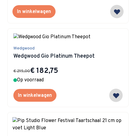
In winkelwagen
Wedgwood
Wedgwood Gio Platinum Theepot
Special Price
€ 182,75
€ 219,00
Op voorraad
In winkelwagen