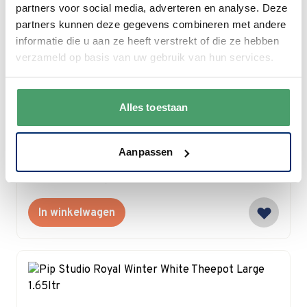
partners voor social media, adverteren en analyse. Deze
partners kunnen deze gegevens combineren met andere
informatie die u aan ze heeft verstrekt of die ze hebben
verzameld op basis van uw gebruik van hun services.
PIP Studio
Pip Studio Lily & Lotus Theepot Tiles Lilac
Alles toestaan
1.6 ltr
Aanpassen
Special Price
€ 65,95
€ 69,95
Nog 3 items op voorraad
In winkelwagen