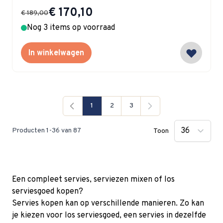
Special Price
€ 170,10
€ 189,00
Nog 3 items op voorraad
In winkelwagen
1
2
3
Je lees momenteel pagina
Pagina
Pagina
Producten
1
-
36
van
87
Toon
Een compleet servies, serviezen mixen of los
serviesgoed kopen?
Servies kopen kan op verschillende manieren. Zo kan
je kiezen voor los serviesgoed, een servies in dezelfde