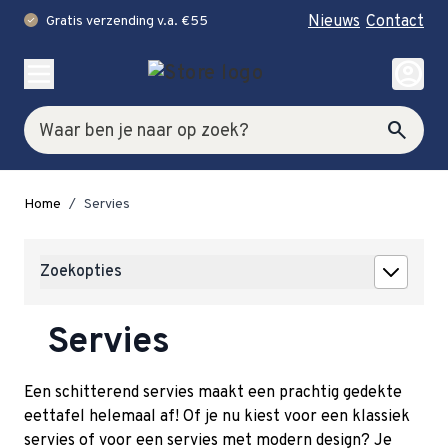
Nieuws
Contact
Gratis verzending v.a. €55
check
Ga naar de inhoud
account_circle
Zoek
search
Home
/
Servies
Zoekopties
Servies
Een schitterend servies maakt een prachtig gedekte
eettafel helemaal af! Of je nu kiest voor een klassiek
servies of voor een servies met modern design? Je