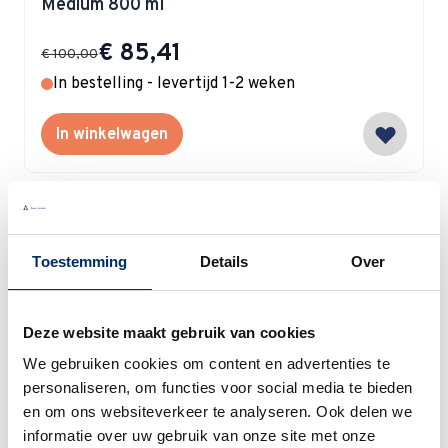
Medium 800 ml
Special Price
€ 85,41
€ 100,00
In bestelling - levertijd 1-2 weken
In winkelwagen
Royal Albert
Toestemming
Details
Over
Royal Albert Old Country Roses Theepot
Groot
Deze website maakt gebruik van cookies
Special Price
€ 99,95
€ 110,00
We gebruiken cookies om content en advertenties te
Nog 1 item op voorraad
personaliseren, om functies voor social media te bieden
en om ons websiteverkeer te analyseren. Ook delen we
In winkelwagen
informatie over uw gebruik van onze site met onze