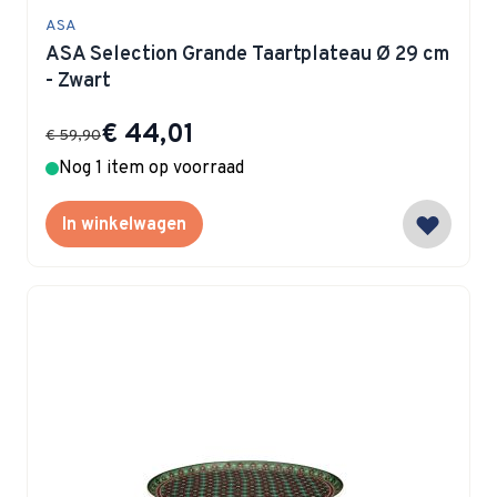
ASA
ASA Selection Grande Taartplateau Ø 29 cm
- Zwart
Special Price
€ 44,01
€ 59,90
Nog 1 item op voorraad
In winkelwagen