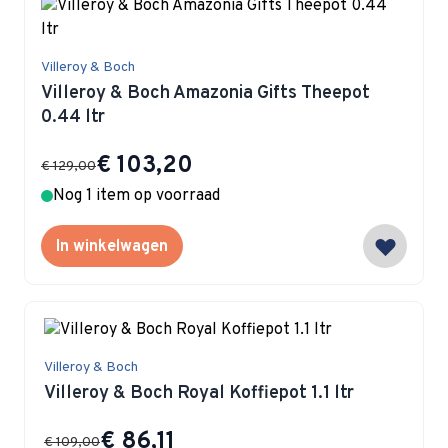
Villeroy & Boch
Villeroy & Boch Amazonia Gifts Theepot
0.44 ltr
Special Price
€ 103,20
€ 129,00
Nog 1 item op voorraad
In winkelwagen
Villeroy & Boch
Villeroy & Boch Royal Koffiepot 1.1 ltr
Special Price
€ 86,11
€ 109,00