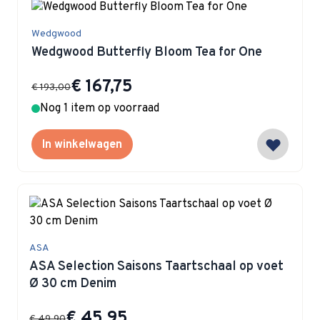
Wedgwood
Wedgwood Butterfly Bloom Tea for One
Special Price
€ 167,75
€ 193,00
Nog 1 item op voorraad
In winkelwagen
ASA
ASA Selection Saisons Taartschaal op voet
Ø 30 cm Denim
Special Price
€ 45,95
€ 49,90