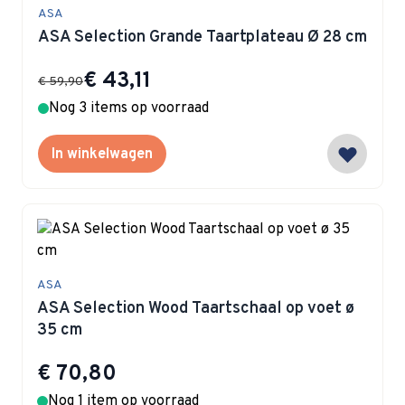
ASA
ASA Selection Grande Taartplateau Ø 28 cm
Special Price
€ 43,11
€ 59,90
Nog 3 items op voorraad
In winkelwagen
ASA
ASA Selection Wood Taartschaal op voet ø
35 cm
€ 70,80
Nog 1 item op voorraad