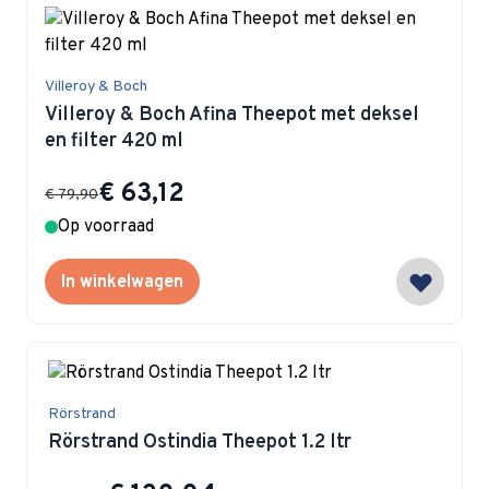
Villeroy & Boch
Villeroy & Boch Afina Theepot met deksel
en filter 420 ml
Special Price
€ 63,12
€ 79,90
Op voorraad
In winkelwagen
Rörstrand
Rörstrand Ostindia Theepot 1.2 ltr
Special Price