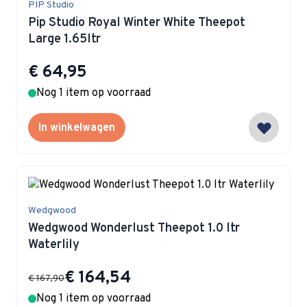
PIP Studio
Pip Studio Royal Winter White Theepot
Large 1.65ltr
€ 64,95
Nog 1 item op voorraad
In winkelwagen
Wedgwood
Wedgwood Wonderlust Theepot 1.0 ltr
Waterlily
Special Price
€ 164,54
€ 167,90
Nog 1 item op voorraad