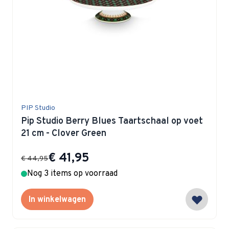
PIP Studio
Pip Studio Berry Blues Taartschaal op voet
21 cm - Clover Green
Special Price
€ 41,95
€ 44,95
Nog 3 items op voorraad
In winkelwagen