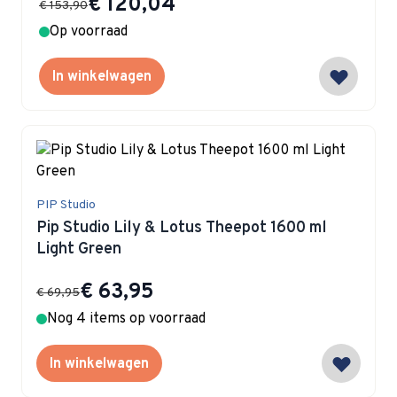
€ 120,04
€ 153,90
Op voorraad
In winkelwagen
PIP Studio
Pip Studio Lily & Lotus Theepot 1600 ml
Light Green
Special Price
€ 63,95
€ 69,95
Nog 4 items op voorraad
In winkelwagen