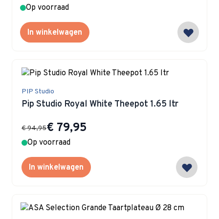
Op voorraad
In winkelwagen
PIP Studio
Pip Studio Royal White Theepot 1.65 ltr
Special Price
€ 79,95
€ 94,95
Op voorraad
In winkelwagen