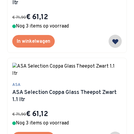
ltr
Special Price
€ 61,12
€ 71,90
Nog 3 items op voorraad
In winkelwagen
ASA
ASA Selection Coppa Glass Theepot Zwart
1.1 ltr
Special Price
€ 61,12
€ 71,90
Nog 3 items op voorraad