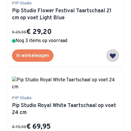
PIP Studio
Pip Studio Flower Festival Taartschaal 21
cm op voet Light Blue
Special Price
€ 29,20
€ 29,95
Nog 3 items op voorraad
In winkelwagen
PIP Studio
Pip Studio Royal White Taartschaal op voet
24 cm
Special Price
€ 69,95
€ 79,95