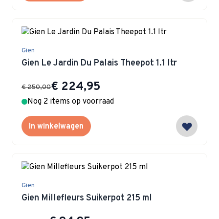
Gien
Gien Le Jardin Du Palais Theepot 1.1 ltr
Special Price
€ 224,95
€ 250,00
Nog 2 items op voorraad
In winkelwagen
Gien
Gien Millefleurs Suikerpot 215 ml
Special Price