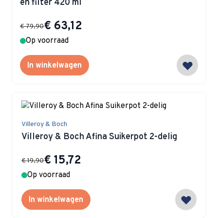
en filter 420 ml
Special Price
€ 63,12
€ 79,90
Op voorraad
In winkelwagen
Villeroy & Boch
Villeroy & Boch Afina Suikerpot 2-delig
Special Price
€ 15,72
€ 19,90
Op voorraad
In winkelwagen