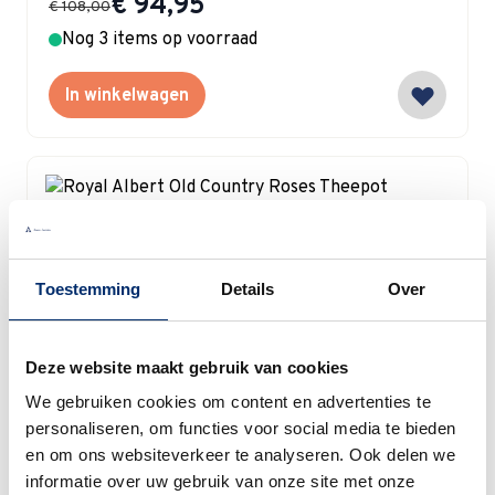
€ 94,95
€ 108,00
Nog 3 items op voorraad
In winkelwagen
Royal Albert
Royal Albert Old Country Roses Theepot
Toestemming
Details
Over
Medium 800 ml
Special Price
€ 85,41
€ 100,00
Deze website maakt gebruik van cookies
In bestelling - levertijd 1-2 weken
We gebruiken cookies om content en advertenties te
personaliseren, om functies voor social media te bieden
In winkelwagen
en om ons websiteverkeer te analyseren. Ook delen we
informatie over uw gebruik van onze site met onze