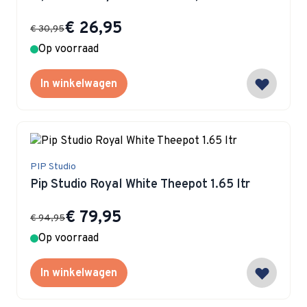
Special Price
€ 26,95
€ 30,95
Op voorraad
In winkelwagen
PIP Studio
Pip Studio Royal White Theepot 1.65 ltr
Special Price
€ 79,95
€ 94,95
Op voorraad
In winkelwagen