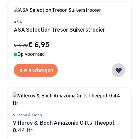
ASA
ASA Selection Tresor Suikerstrooier
Special Price
€ 6,95
€ 16,80
Op voorraad
In winkelwagen
Villeroy & Boch
Villeroy & Boch Amazonia Gifts Theepot
0.44 ltr