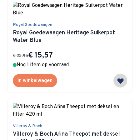
Royal Goedewaagen
Royal Goedewaagen Heritage Suikerpot
Water Blue
Special Price
€ 15,57
€ 23,95
Nog 1 item op voorraad
In winkelwagen
Villeroy & Boch
Villeroy & Boch Afina Theepot met deksel