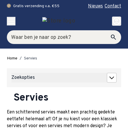
Nieuws
Contact
Gratis verzending v.a. €55
check
Ga naar de inhoud
account_circle
Zoek
search
Home
/
Servies
Zoekopties
Servies
Een schitterend servies maakt een prachtig gedekte
eettafel helemaal af! Of je nu kiest voor een klassiek
servies of voor een servies met modern design? Je