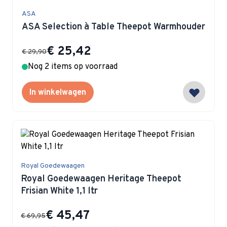
ASA
ASA Selection à Table Theepot Warmhouder
Special Price
€ 25,42
€ 29,90
Nog 2 items op voorraad
In winkelwagen
Royal Goedewaagen
Royal Goedewaagen Heritage Theepot
Frisian White 1,1 ltr
Special Price
€ 45,47
€ 69,95