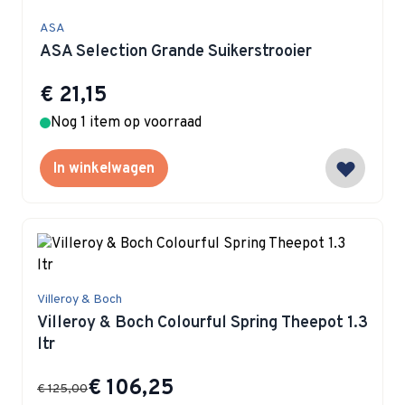
ASA
ASA Selection Grande Suikerstrooier
€ 21,15
Nog 1 item op voorraad
In winkelwagen
Villeroy & Boch
Villeroy & Boch Colourful Spring Theepot 1.3
ltr
Special Price
€ 106,25
€ 125,00