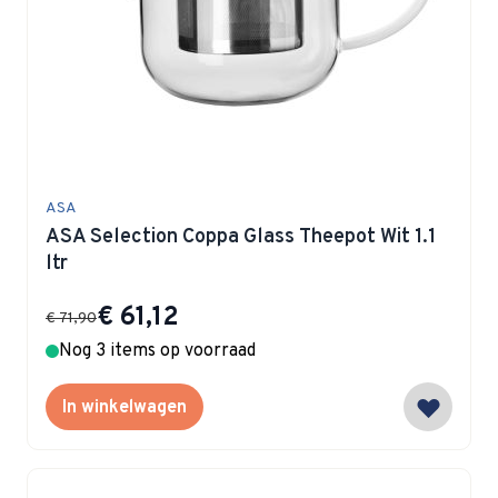
ASA
ASA Selection Coppa Glass Theepot Wit 1.1
ltr
Special Price
€ 61,12
€ 71,90
Nog 3 items op voorraad
In winkelwagen