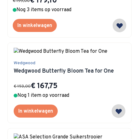
€ 179,10
€ 199,00
Nog 3 items op voorraad
In winkelwagen
Wedgwood
Wedgwood Butterfly Bloom Tea for One
Special Price
€ 167,75
€ 193,00
Nog 1 item op voorraad
In winkelwagen