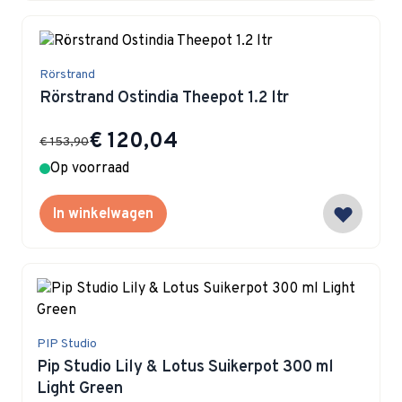
Rörstrand
Rörstrand Ostindia Theepot 1.2 ltr
Special Price
€ 120,04
€ 153,90
Op voorraad
In winkelwagen
PIP Studio
Pip Studio Lily & Lotus Suikerpot 300 ml
Light Green