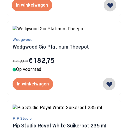
In winkelwagen
Wedgwood
Wedgwood Gio Platinum Theepot
Special Price
€ 182,75
€ 219,00
Op voorraad
In winkelwagen
PIP Studio
Pip Studio Royal White Suikerpot 235 ml