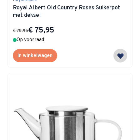
Royal Albert Old Country Roses Suikerpot
met deksel
Special Price
€ 75,95
€ 78,95
Op voorraad
In winkelwagen