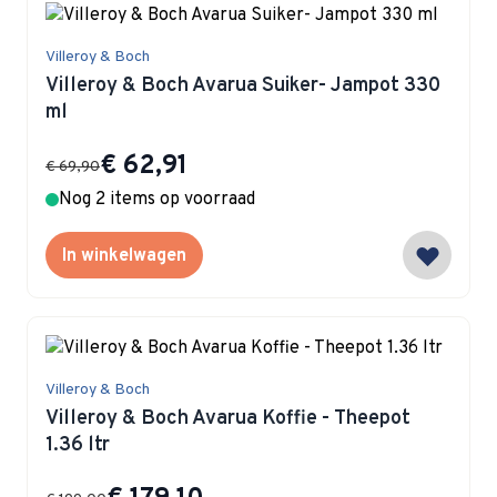
Villeroy & Boch
Villeroy & Boch Avarua Suiker- Jampot 330
ml
Special Price
€ 62,91
€ 69,90
Nog 2 items op voorraad
In winkelwagen
Villeroy & Boch
Villeroy & Boch Avarua Koffie - Theepot
1.36 ltr
Special Price