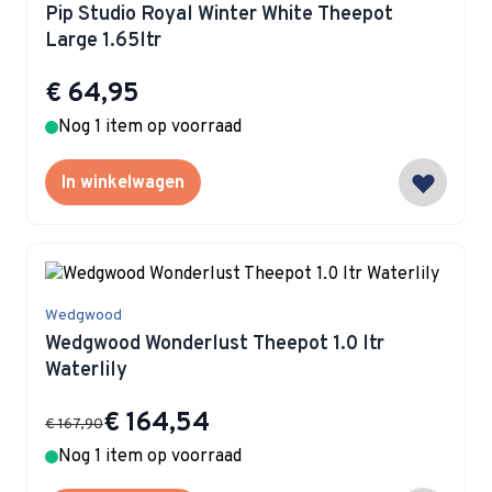
Pip Studio Royal Winter White Theepot
Large 1.65ltr
€ 64,95
Nog 1 item op voorraad
In winkelwagen
Wedgwood
Wedgwood Wonderlust Theepot 1.0 ltr
Waterlily
Special Price
€ 164,54
€ 167,90
Nog 1 item op voorraad