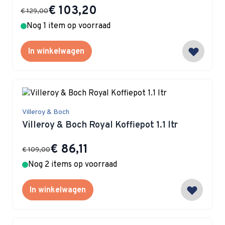
Special Price
€ 103,20
€ 129,00
Nog 1 item op voorraad
In winkelwagen
Villeroy & Boch
Villeroy & Boch Royal Koffiepot 1.1 ltr
Special Price
€ 86,11
€ 109,00
Nog 2 items op voorraad
In winkelwagen