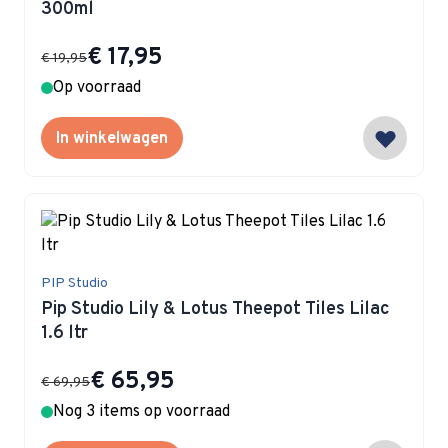
300ml
Special Price
€ 17,95
€ 19,95
Op voorraad
In winkelwagen
PIP Studio
Pip Studio Lily & Lotus Theepot Tiles Lilac
1.6 ltr
Special Price
€ 65,95
€ 69,95
Nog 3 items op voorraad