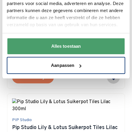
partners voor social media, adverteren en analyse. Deze
partners kunnen deze gegevens combineren met andere
informatie die u aan ze heeft verstrekt of die ze hebben
verzameld op basis van uw gebruik van hun services.
Royal Albert
Royal Albert Old Country Roses Theepot
Groot
Alles toestaan
Special Price
€ 99,95
€ 110,00
Nog 3 items op voorraad
Aanpassen
In winkelwagen
PIP Studio
Pip Studio Lily & Lotus Suikerpot Tiles Lilac