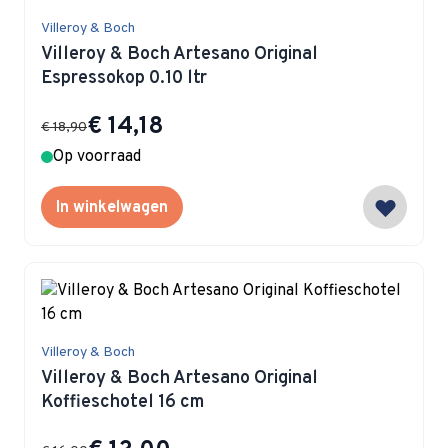
Villeroy & Boch
Villeroy & Boch Artesano Original
Espressokop 0.10 ltr
Special Price
€ 14,18
€ 18,90
Op voorraad
In winkelwagen
Villeroy & Boch
Villeroy & Boch Artesano Original
Koffieschotel 16 cm
Special Price