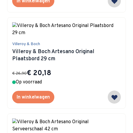
In winkelwagen
Villeroy & Boch
Villeroy & Boch Artesano Original
Plaatsbord 29 cm
Special Price
€ 20,18
€ 26,90
Op voorraad
In winkelwagen