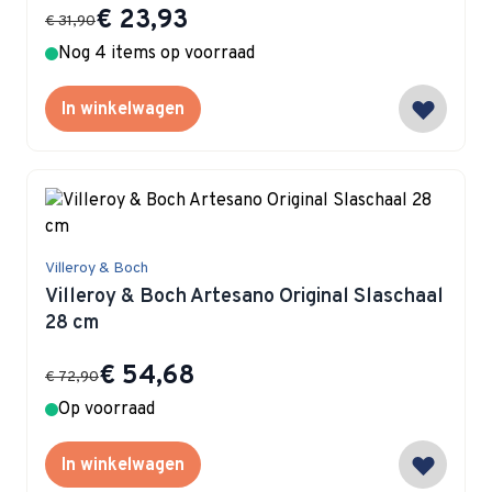
Special Price
€ 23,93
€ 31,90
Nog 4 items op voorraad
In winkelwagen
Villeroy & Boch
Villeroy & Boch Artesano Original Slaschaal
28 cm
Special Price
€ 54,68
€ 72,90
Op voorraad
In winkelwagen