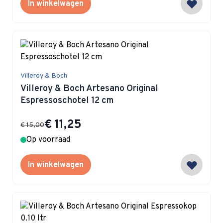
In winkelwagen
Villeroy & Boch
Villeroy & Boch Artesano Original
Espressoschotel 12 cm
Special Price
€ 11,25
€ 15,00
Op voorraad
In winkelwagen