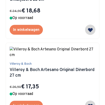
Special Price
€ 18,68
€ 24,90
Op voorraad
In winkelwagen
Villeroy & Boch
Villeroy & Boch Artesano Original Dinerbord
27 cm
Special Price
€ 17,35
€ 26,90
Op voorraad