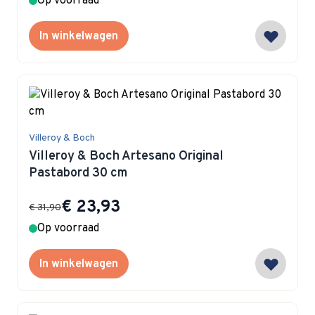
Op voorraad
In winkelwagen
Villeroy & Boch
Villeroy & Boch Artesano Original
Pastabord 30 cm
Special Price
€ 23,93
€ 31,90
Op voorraad
In winkelwagen