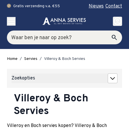
Nieuws
Contact
Gratis verzending v.a. €55
check
Ga naar de inhoud
account_circle
Zoek
search
Home
/
Servies
/
Villeroy & Boch Servies
Zoekopties
Villeroy & Boch
Servies
Villeroy en Boch servies kopen? Villeroy & Boch