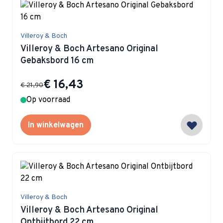
Villeroy & Boch
Villeroy & Boch Artesano Original
Gebaksbord 16 cm
Special Price
€ 16,43
€ 21,90
Op voorraad
In winkelwagen
Villeroy & Boch
Villeroy & Boch Artesano Original
Ontbijtbord 22 cm