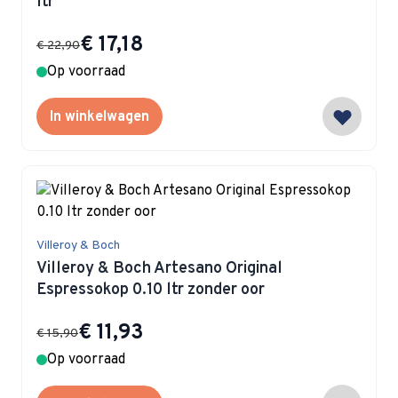
ltr
Special Price
€ 17,18
€ 22,90
Op voorraad
In winkelwagen
Villeroy & Boch
Villeroy & Boch Artesano Original
Espressokop 0.10 ltr zonder oor
Special Price
€ 11,93
€ 15,90
Op voorraad