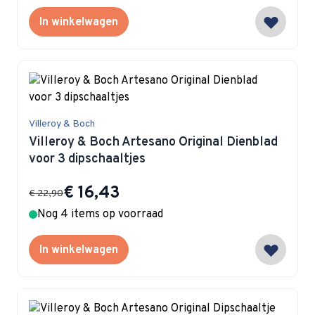
In winkelwagen
Villeroy & Boch
Villeroy & Boch Artesano Original Dienblad
voor 3 dipschaaltjes
Special Price
€ 16,43
€ 22,90
Nog 4 items op voorraad
In winkelwagen