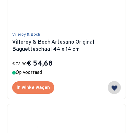
Villeroy & Boch
Villeroy & Boch Artesano Original
Baguetteschaal 44 x 14 cm
Special Price
€ 54,68
€ 72,90
Op voorraad
In winkelwagen