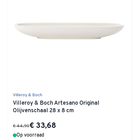
Villeroy & Boch
Villeroy & Boch Artesano Original
Olijvenschaal 28 x 8 cm
Special Price
€ 33,68
€ 44,90
Op voorraad