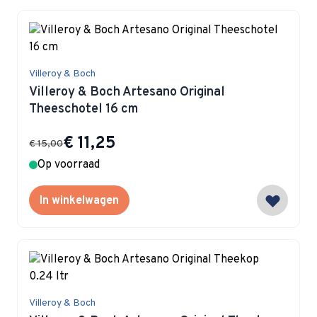
Villeroy & Boch
Villeroy & Boch Artesano Original
Theeschotel 16 cm
Special Price
€ 11,25
€ 15,00
Op voorraad
In winkelwagen
Villeroy & Boch