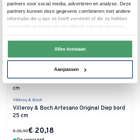
partners voor social media, adverteren en analyse. Deze
Villeroy & Boch Artesano Original Slaschaal
partners kunnen deze gegevens combineren met andere
24 cm
informatie die u aan ze heeft verstrekt of die ze hebben
verzameld op basis van uw gebruik van hun services.
Special Price
€ 47,18
€ 62,90
In bestelling - levertijd 1-2 weken
Alles toestaan
In winkelwagen
Aanpassen
Villeroy & Boch
Villeroy & Boch Artesano Original Diep bord
25 cm
Special Price
€ 20,18
€ 26,90