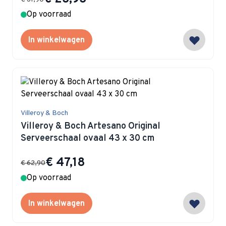
Op voorraad
In winkelwagen
Villeroy & Boch
Villeroy & Boch Artesano Original
Serveerschaal ovaal 43 x 30 cm
Special Price
€ 47,18
€ 62,90
Op voorraad
In winkelwagen