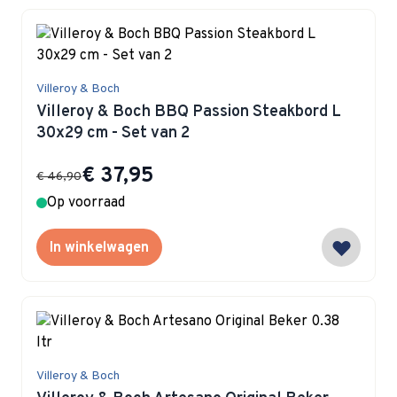
Villeroy & Boch
Villeroy & Boch BBQ Passion Steakbord L
30x29 cm - Set van 2
Special Price
€ 37,95
€ 46,90
Op voorraad
In winkelwagen
Villeroy & Boch