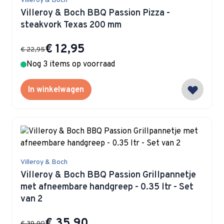
Villeroy & Boch
Villeroy & Boch BBQ Passion Pizza -
steakvork Texas 200 mm
Special Price
€ 12,95
€ 22,95
Nog 3 items op voorraad
In winkelwagen
Villeroy & Boch
Villeroy & Boch BBQ Passion Grillpannetje
met afneembare handgreep - 0.35 ltr - Set
van 2
Special Price
€ 35,90
€ 39,90