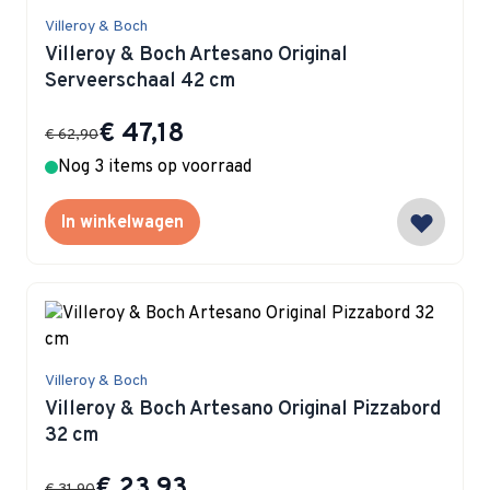
Villeroy & Boch
Villeroy & Boch Artesano Original
Serveerschaal 42 cm
Special Price
€ 47,18
€ 62,90
Nog 3 items op voorraad
In winkelwagen
Villeroy & Boch
Villeroy & Boch Artesano Original Pizzabord
32 cm
Special Price
€ 23,93
€ 31,90