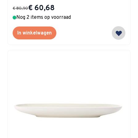
Special Price
€ 60,68
€ 80,90
Nog 2 items op voorraad
In winkelwagen