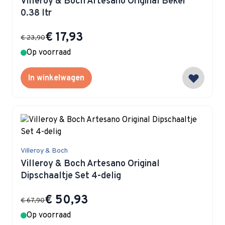
Villeroy & Boch Artesano Original Beker
0.38 ltr
Special Price
€ 17,93
€ 23,90
Op voorraad
In winkelwagen
Villeroy & Boch
Villeroy & Boch Artesano Original
Dipschaaltje Set 4-delig
Special Price
€ 50,93
€ 67,90
Op voorraad