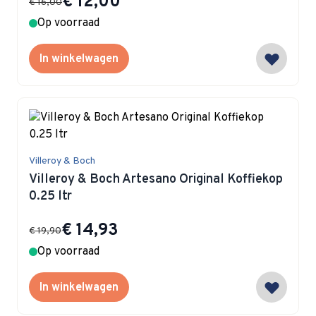
€ 12,00
€ 16,00
Op voorraad
In winkelwagen
Villeroy & Boch
Villeroy & Boch Artesano Original Koffiekop
0.25 ltr
Special Price
€ 14,93
€ 19,90
Op voorraad
In winkelwagen